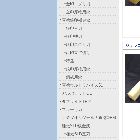
┣金印エグリ刃
┗金印厚物用鋏
直徳銀印板金鋏
┣銀印直刃
┣銀印柳刃
┣銀印エグリ刃
ジュラ
┣銀印立て切り
┣特選
┣銀印厚物用鋏
┗銅板用鋏
直徳ウルトラハイス51
ガルバカットGL
タフライトTF-2
ブルーギガ
マチダオリジナル＊直徳OEM
種光SLD板金鋏
┣種光SLD直刃