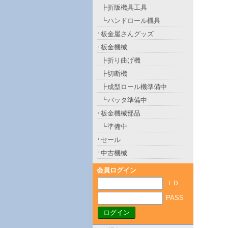
┣折版機具工具
┗ハンドロール機具
板金屋さんグッズ
板金機械
┣折り曲げ機
┣切断機
┣成型ロール機準備中
┗バッタ準備中
板金機械部品
┗準備中
セール
中古機械
会員ログイン
ＩＤ
PASS