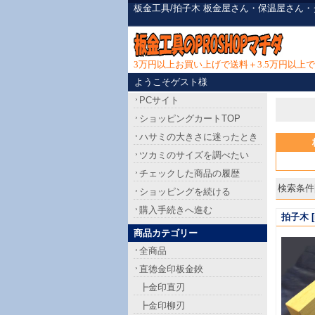
板金工具/拍子木 板金屋さん・保温屋さん
3万円以上お買い上げで送料＋3.5万円以
ようこそゲスト様
PCサイト
ショッピングカートTOP
ハサミの大きさに迷ったとき
ツカミのサイズを調べたい
チェックした商品の履歴
検索条件[
ショッピングを続ける
購入手続きへ進む
拍子木
[
商品カテゴリー
全商品
直徳金印板金鋏
┣金印直刃
┣金印柳刃