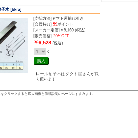
拍子木
[bkra]
[支払方法]
ヤマト運輸代引き
[会員特典]
59
ポイント
[メーカー定価]￥8,160 (税込)
[販売価格]
20%OFF
￥6,528
(税込)
ヶ
レール拍子木はダクト屋さんが良
く使います
像をクリックすると拡大画像と詳細説明のページにすすみます。