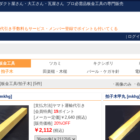
・ダクト屋さん・大工さん・瓦屋さん
プロ必需品
板金工具の専門販売
上で代引き手数料もサービス・メンバー登録でポイントも付いてくる
|
ログイ
板金工具
ツカミ
キクシボリ
拍子木
田楽槌・木槌
バール・ケガキ針
電
板金工具/拍子木] [5件]
画像のみ
mkhg]
拍子木甲丸
[mkhg
[支払方法]
ヤマト運輸代引き
[会員特典]
19
ポイント
[メーカー定価]￥2,640 (税込)
[販売価格]
20%OFF
￥2,112
(税込)