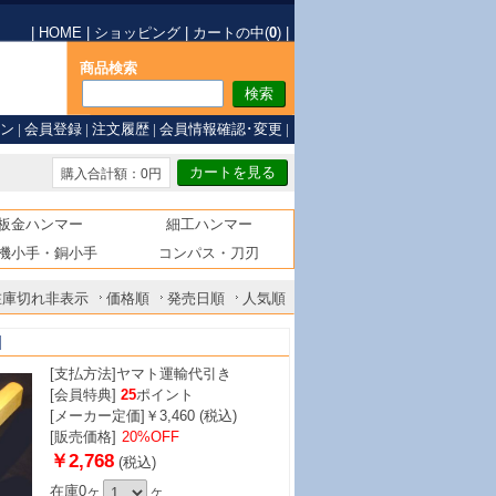
|
HOME
|
ショッピング
|
カートの中(
0
)
|
商品検索
ン
|
会員登録
|
注文履歴
|
会員情報確認･変更
|
購入合計額：0円
板金ハンマー
細工ハンマー
機小手・銅小手
コンパス・刀刃
在庫切れ非表示
価格順
発売日順
人気順
]
[支払方法]
ヤマト運輸代引き
[会員特典]
25
ポイント
[メーカー定価]￥3,460 (税込)
[販売価格]
20%OFF
￥2,768
(税込)
在庫0ヶ
ヶ