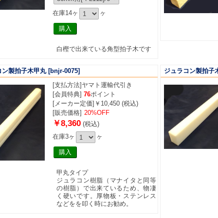
在庫14ヶ
ヶ
白樫で出来ている角型拍子木です
コン製拍子木甲丸
[bnjr-0075]
ジュラコン製拍子
[支払方法]
ヤマト運輸代引き
[会員特典]
76
ポイント
[メーカー定価]￥10,450 (税込)
[販売価格]
20%OFF
￥8,360
(税込)
在庫3ヶ
ヶ
甲丸タイプ
ジュラコン樹脂（マナイタと同等
の樹脂）で出来ているため、物凄
く硬いです。厚物板・ステンレス
などをを叩く時にお勧め。