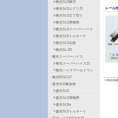
┣種光SLD柳刃
レール
┣種光SLDエグリ刃
┣種光SLD立て切り
┣種光SLD厚物用
┣種光SLDスーパーハード
┣種光SLDトルネード
┣種光SLD左鋏
┗種光SL-D2
種光スーパーハイス
┣種光スーパーハイス21
┗種光ハイスワールドワン
種光BIGCUT
※商品画
盛光SLD板金鋏
┣盛光SLD
┣盛光SLD厚物用
┣盛光SLDα
┗盛光SLDトルネード