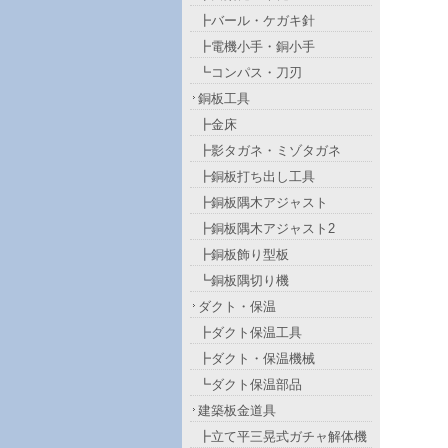
┣バール・ケガキ針
┣電機小手・銅小手
┗コンパス・刀刃
銅板工具
┣金床
┣影タガネ・ミゾタガネ
┣銅板打ち出し工具
┣銅板隅木アジャスト
┣銅板隅木アジャスト2
┣銅板飾り型板
┗銅板隅切り機
ダクト・保温
┣ダクト保温工具
┣ダクト・保温機械
┗ダクト保温部品
建築板金道具
┣立て平三晃式ガチャ解体機