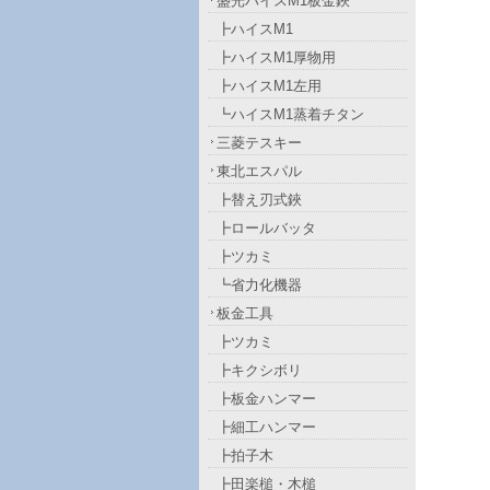
盛光ハイスM1板金鋏
┣ハイスM1
┣ハイスM1厚物用
┣ハイスM1左用
┗ハイスM1蒸着チタン
三菱テスキー
東北エスパル
┣替え刃式鋏
┣ロールバッタ
┣ツカミ
┗省力化機器
板金工具
┣ツカミ
┣キクシボリ
┣板金ハンマー
┣細工ハンマー
┣拍子木
┣田楽槌・木槌