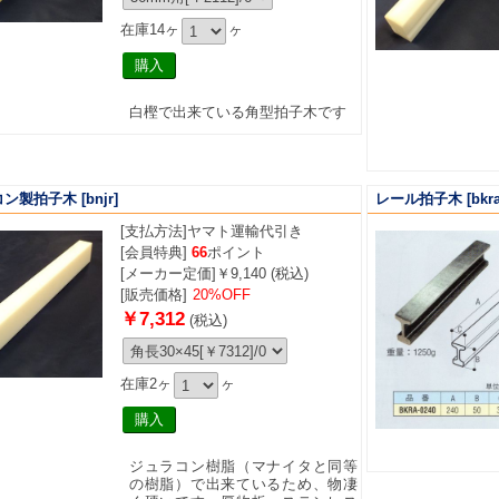
在庫14ヶ
ヶ
白樫で出来ている角型拍子木です
コン製拍子木
[bnjr]
レール拍子木
[bkra
[支払方法]
ヤマト運輸代引き
[会員特典]
66
ポイント
[メーカー定価]￥9,140 (税込)
[販売価格]
20%OFF
￥7,312
(税込)
在庫2ヶ
ヶ
ジュラコン樹脂（マナイタと同等
の樹脂）で出来ているため、物凄