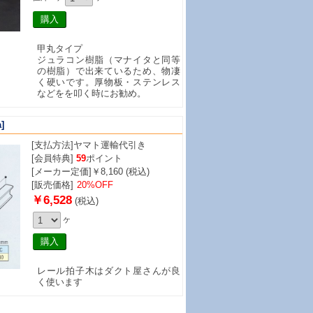
甲丸タイプ
ジュラコン樹脂（マナイタと同等
の樹脂）で出来ているため、物凄
く硬いです。厚物板・ステンレス
などをを叩く時にお勧め。
]
[支払方法]
ヤマト運輸代引き
[会員特典]
59
ポイント
[メーカー定価]￥8,160 (税込)
[販売価格]
20%OFF
￥6,528
(税込)
ヶ
レール拍子木はダクト屋さんが良
く使います