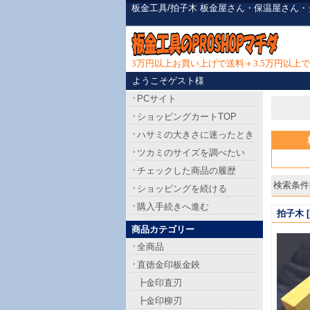
板金工具/拍子木 板金屋さん・保温屋さん
3万円以上お買い上げで送料＋3.5万円以
ようこそゲスト様
PCサイト
ショッピングカートTOP
ハサミの大きさに迷ったとき
ツカミのサイズを調べたい
チェックした商品の履歴
検索条件[
ショッピングを続ける
購入手続きへ進む
拍子木
[
商品カテゴリー
全商品
直徳金印板金鋏
┣金印直刃
┣金印柳刃