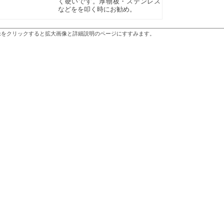
く硬いです。厚物板・ステンレス
などをを叩く時にお勧め。
像をクリックすると拡大画像と詳細説明のページにすすみます。