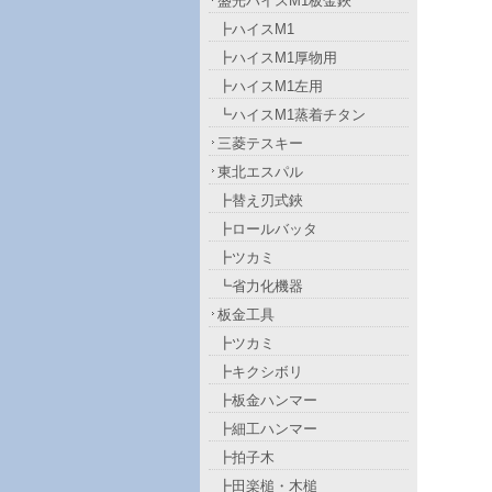
盛光ハイスM1板金鋏
┣ハイスM1
┣ハイスM1厚物用
┣ハイスM1左用
┗ハイスM1蒸着チタン
三菱テスキー
東北エスパル
┣替え刃式鋏
┣ロールバッタ
┣ツカミ
┗省力化機器
板金工具
┣ツカミ
┣キクシボリ
┣板金ハンマー
┣細工ハンマー
┣拍子木
┣田楽槌・木槌