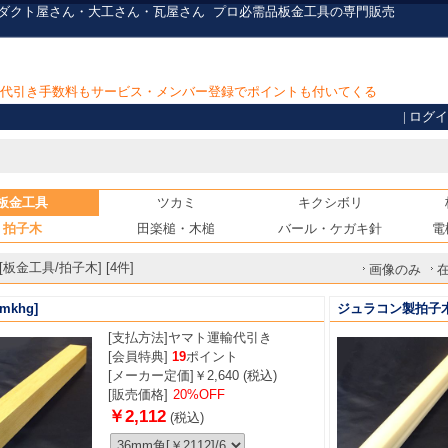
・ダクト屋さん・大工さん・瓦屋さん
プロ必需品
板金工具の専門販売
上で代引き手数料もサービス・メンバー登録でポイントも付いてくる
|
ログイ
板金工具
ツカミ
キクシボリ
拍子木
田楽槌・木槌
バール・ケガキ針
電
板金工具/拍子木] [4件]
画像のみ
mkhg]
ジュラコン製拍子
[支払方法]
ヤマト運輸代引き
[会員特典]
19
ポイント
[メーカー定価]￥2,640 (税込)
[販売価格]
20%OFF
￥2,112
(税込)