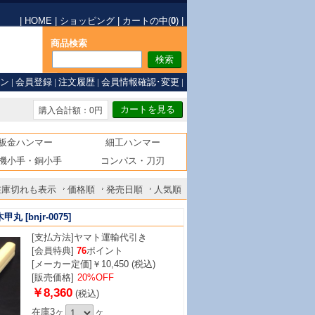
|
HOME
|
ショッピング
|
カートの中(
0
)
|
商品検索
ン
|
会員登録
|
注文履歴
|
会員情報確認･変更
|
購入合計額：0円
板金ハンマー
細工ハンマー
機小手・銅小手
コンパス・刀刃
在庫切れも表示
価格順
発売日順
人気順
木甲丸
[bnjr-0075]
[支払方法]
ヤマト運輸代引き
[会員特典]
76
ポイント
[メーカー定価]￥10,450 (税込)
[販売価格]
20%OFF
￥8,360
(税込)
在庫3ヶ
ヶ