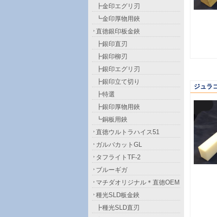
┣金印エグリ刃
┗金印厚物用鋏
直徳銀印板金鋏
┣銀印直刃
┣銀印柳刃
┣銀印エグリ刃
┣銀印立て切り
ジュラ
┣特選
┣銀印厚物用鋏
┗銅板用鋏
直徳ウルトラハイス51
ガルバカットGL
タフライトTF-2
ブルーギガ
マチダオリジナル＊直徳OEM
種光SLD板金鋏
┣種光SLD直刃