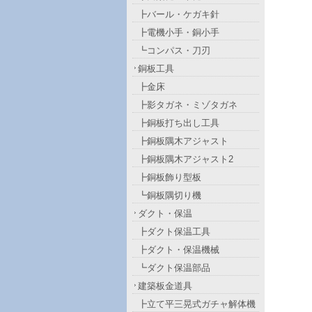
┣バール・ケガキ針
┣電機小手・銅小手
┗コンパス・刀刃
銅板工具
┣金床
┣影タガネ・ミゾタガネ
┣銅板打ち出し工具
┣銅板隅木アジャスト
┣銅板隅木アジャスト2
┣銅板飾り型板
┗銅板隅切り機
ダクト・保温
┣ダクト保温工具
┣ダクト・保温機械
┗ダクト保温部品
建築板金道具
┣立て平三晃式ガチャ解体機