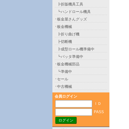
┣折版機具工具
┗ハンドロール機具
板金屋さんグッズ
板金機械
┣折り曲げ機
┣切断機
┣成型ロール機準備中
┗バッタ準備中
板金機械部品
┗準備中
セール
中古機械
会員ログイン
ＩＤ
PASS