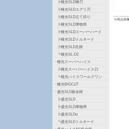
┣種光SLD柳刃
┣種光SLDエグリ刃
┣種光SLD立て切り
※商品画
┣種光SLD厚物用
┣種光SLDスーパーハード
┣種光SLDトルネード
┣種光SLD左鋏
┗種光SL-D2
種光スーパーハイス
┣種光スーパーハイス21
┗種光ハイスワールドワン
種光BIGCUT
盛光SLD板金鋏
┣盛光SLD
┣盛光SLD厚物用
┣盛光SLDα
┗盛光SLDトルネード