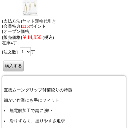
[支払方法]
ヤマト運輸代引き
[会員特典]
135
ポイント
[オープン価格] -
￥
14,950
[販売価格]
(税込)
在庫4丁
[注文数]
丁
直徳ムーングリップ付菊絞り
の特徴
細かい作業にも手にフィット
無電解加工で錆に強い
滑りずらく、握りやすさ追求