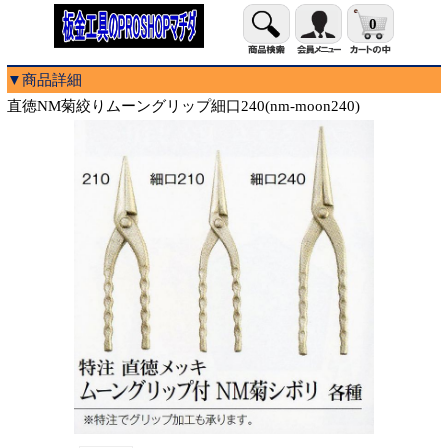
0
▼商品詳細
直徳NM菊絞りムーングリップ細口240(nm-moon240)