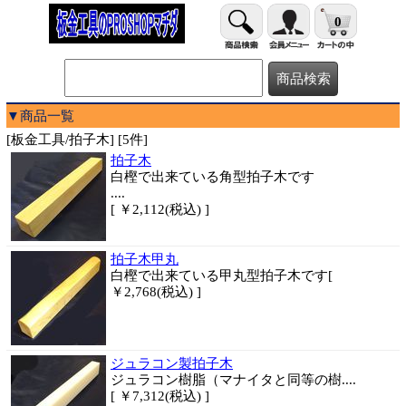
0
▼商品一覧
[板金工具/拍子木] [5件]
拍子木
白樫で出来ている角型拍子木です
....
[ ￥2,112(税込) ]
拍子木甲丸
白樫で出来ている甲丸型拍子木です[
￥2,768(税込) ]
ジュラコン製拍子木
ジュラコン樹脂（マナイタと同等の樹....
[ ￥7,312(税込) ]