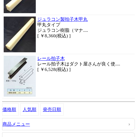
ジュラコン製拍子木甲丸
甲丸タイプ
ジュラコン樹脂（マナ....
[ ￥8,360(税込) ]
レール拍子木
レール拍子木はダクト屋さんが良く使....
[ ￥6,528(税込) ]
価格順
人気順
発売日順
商品メニュー