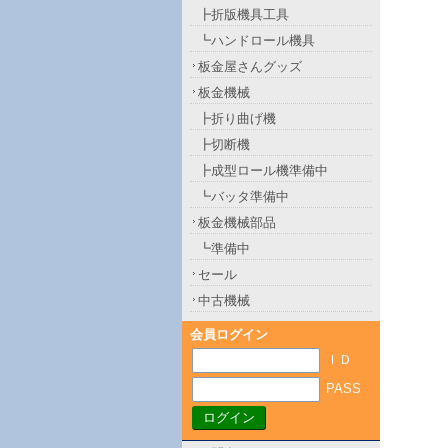
┣折版機具工具
┗ハンドロール機具
板金屋さんグッズ
板金機械
┣折り曲げ機
┣切断機
┣成型ロール機準備中
┗バッタ準備中
板金機械部品
┗準備中
セール
中古機械
会員ログイン
ＩＤ
PASS