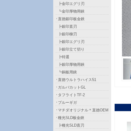
┣金印エグリ刃
┗金印厚物用鋏
直徳銀印板金鋏
┣銀印直刃
┣銀印柳刃
┣銀印エグリ刃
┣銀印立て切り
┣特選
┣銀印厚物用鋏
┗銅板用鋏
直徳ウルトラハイス51
ガルバカットGL
タフライトTF-2
ブルーギガ
マチダオリジナル＊直徳OEM
種光SLD板金鋏
┣種光SLD直刃