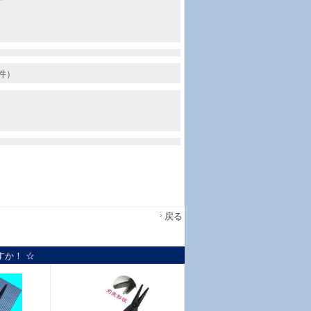
丁
件）
戻る
すか！ ☆