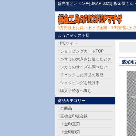
盛光雨どいペンチ[BKAP-0021] 板金
3万円以上お買い上げで送料＋3.5万円以
ようこそゲスト様
PCサイト
ショッピングカートTOP
ハサミの大きさに迷ったとき
盛光雨
ツカミのサイズを調べたい
チェックした商品の履歴
ショッピングを続ける
購入手続きへ進む
商品カテゴリー
全商品
直徳金印板金鋏
┣金印直刃
┣金印柳刃