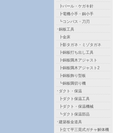
┣バール・ケガキ針
┣電機小手・銅小手
┗コンパス・刀刃
銅板工具
┣金床
┣影タガネ・ミゾタガネ
┣銅板打ち出し工具
┣銅板隅木アジャスト
┣銅板隅木アジャスト2
┣銅板飾り型板
┗銅板隅切り機
ダクト・保温
┣ダクト保温工具
┣ダクト・保温機械
┗ダクト保温部品
建築板金道具
┣立て平三晃式ガチャ解体機