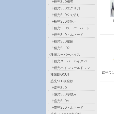
┣種光SLD柳刃
┣種光SLDエグリ刃
┣種光SLD立て切り
┣種光SLD厚物用
┣種光SLDスーパーハード
┣種光SLDトルネード
┣種光SLD左鋏
┗種光SL-D2
種光スーパーハイス
┣種光スーパーハイス21
┗種光ハイスワールドワン
盛光ワン
種光BIGCUT
盛光SLD板金鋏
┣盛光SLD
┣盛光SLD厚物用
┣盛光SLDα
┗盛光SLDトルネード