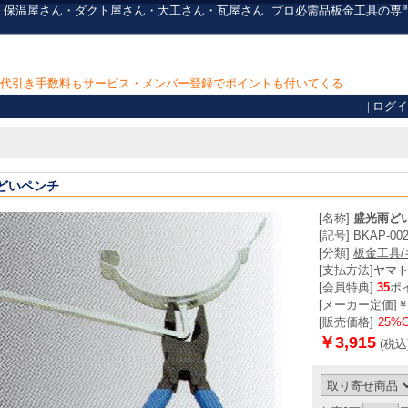
屋さん・保温屋さん・ダクト屋さん・大工さん・瓦屋さん
プロ必需品
板金工具の専
上で代引き手数料もサービス・メンバー登録でポイントも付いてくる
|
ログイ
どいペンチ
[名称]
盛光雨ど
[記号] BKAP-00
[分類]
板金工具
[支払方法]
ヤマ
[会員特典]
35
ポ
[メーカー定価]￥5,
[販売価格]
25%
￥3,915
(税込