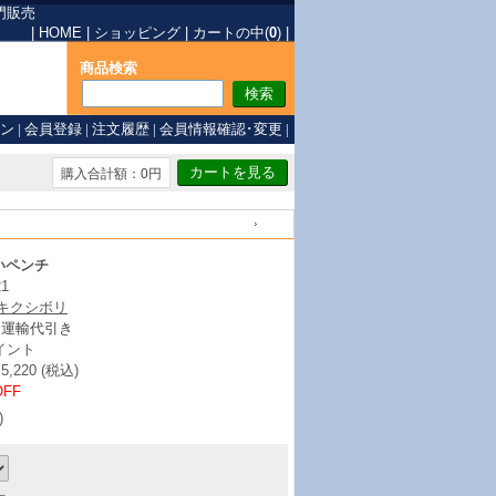
門販売
|
HOME
|
ショッピング
|
カートの中(
0
)
|
商品検索
ン
|
会員登録
|
注文履歴
|
会員情報確認･変更
|
購入合計額：0円
戻る
いペンチ
21
/キクシボリ
ト運輸代引き
イント
220 (税込)
OFF
)