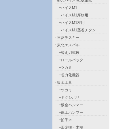
盛光ハイスM1板金鋏
┣ハイスM1
┣ハイスM1厚物用
┣ハイスM1左用
┗ハイスM1蒸着チタン
三菱テスキー
東北エスパル
┣替え刃式鋏
┣ロールバッタ
┣ツカミ
┗省力化機器
板金工具
┣ツカミ
┣キクシボリ
┣板金ハンマー
┣細工ハンマー
┣拍子木
┣田楽槌・木槌