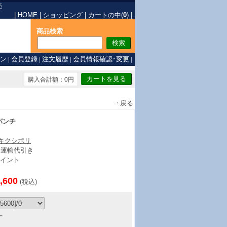
売
|
HOME
|
ショッピング
|
カートの中(
0
)
|
商品検索
ン
|
会員登録
|
注文履歴
|
会員情報確認･変更
|
購入合計額：0円
戻る
パンチ
/キクシボリ
ト運輸代引き
イント
,600
(税込)
丁