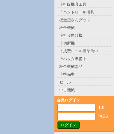
┣折版機具工具
┗ハンドロール機具
板金屋さんグッズ
板金機械
┣折り曲げ機
┣切断機
┣成型ロール機準備中
┗バッタ準備中
板金機械部品
┗準備中
セール
中古機械
会員ログイン
ＩＤ
PASS