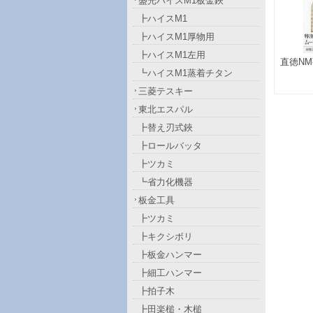
盛光ハイスM1板金鋏
┣ハイスM1
┣ハイスM1厚物用
┣ハイスM1左用
直徳N
┗ハイスM1蒸着チタン
三菱テスキー
東北エスパル
┣替え刃式鋏
┣ロールバッタ
┣ツカミ
┗省力化機器
板金工具
┣ツカミ
┣キクシボリ
┣板金ハンマー
┣細工ハンマー
┣拍子木
┣田楽槌・木槌