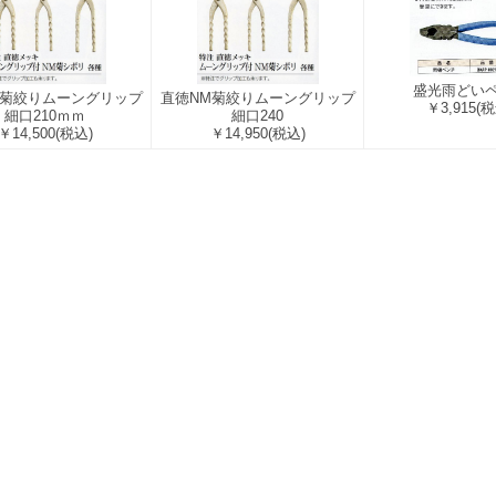
盛光雨どい
M菊絞りムーングリップ
直徳NM菊絞りムーングリップ
￥3,915
(税
細口210ｍｍ
細口240
￥14,500
(税込)
￥14,950
(税込)