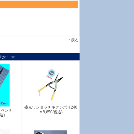
戻る
すか！ ☆
盛光ワンタッチキクシボリ240
リペンチ
￥8,850
(税込)
込)