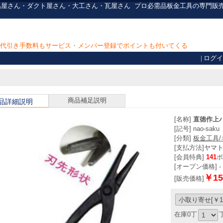
ん・保温屋さん・ダクト屋さん・大工さん・瓦屋さん
プロ必需品
板金工具の専門販
上で代引き手数料もサービス・メンバー登録でポイントも付いてくる
|
ログイ
商品補足説明
品詳細説明
[名称]
直徳作上
[記号] nao-saku
[分類]
板金工具
[支払方法]
ヤマ
[会員特典]
141
ポ
[オープン価格] -
￥15
[販売価格]
在庫0丁