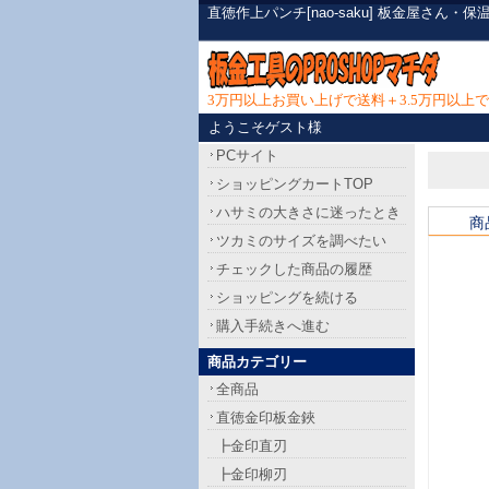
直徳作上パンチ[nao-saku] 板金屋さ
3万円以上お買い上げで送料＋3.5万円以
ようこそゲスト様
PCサイト
ショッピングカートTOP
ハサミの大きさに迷ったとき
商
ツカミのサイズを調べたい
チェックした商品の履歴
ショッピングを続ける
購入手続きへ進む
商品カテゴリー
全商品
直徳金印板金鋏
┣金印直刃
┣金印柳刃