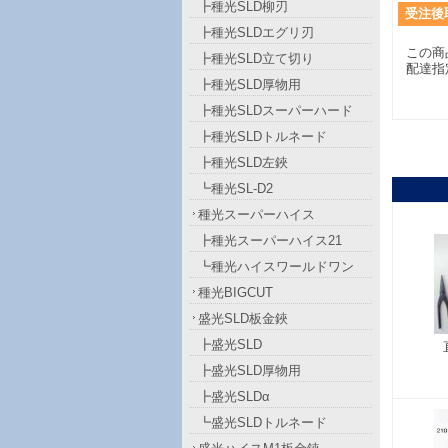
┣種光SLD柳刃
受注後
┣種光SLDエグリ刃
この商
┣種光SLD立て切り
配達指
┣種光SLD厚物用
┣種光SLDスーパーハード
┣種光SLDトルネード
┣種光SLD左鋏
┗種光SL-D2
種光スーパーハイス
┣種光スーパーハイス21
┗種光ハイスワールドワン
種光BIGCUT
盛光SLD板金鋏
┣盛光SLD
┣盛光SLD厚物用
┣盛光SLDα
┗盛光SLDトルネード