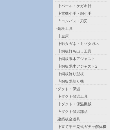
┣バール・ケガキ針
┣電機小手・銅小手
┗コンパス・刀刃
銅板工具
┣金床
┣影タガネ・ミゾタガネ
┣銅板打ち出し工具
┣銅板隅木アジャスト
┣銅板隅木アジャスト2
┣銅板飾り型板
┗銅板隅切り機
ダクト・保温
┣ダクト保温工具
┣ダクト・保温機械
┗ダクト保温部品
建築板金道具
┣立て平三晃式ガチャ解体機