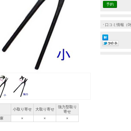
口コミ情報（0
強力型取り
小取り寄せ
大取り寄せ
寄せ
庫
×
×
×