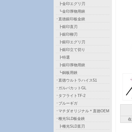
┣金印エグリ刃
┗金印厚物用鋏
直徳銀印板金鋏
┣銀印直刃
┣銀印柳刃
┣銀印エグリ刃
┣銀印立て切り
┣特選
┣銀印厚物用鋏
┗銅板用鋏
直徳ウルトラハイス51
ガルバカットGL
タフライトTF-2
ブルーギガ
マチダオリジナル＊直徳OEM
種光SLD板金鋏
在
┣種光SLD直刃