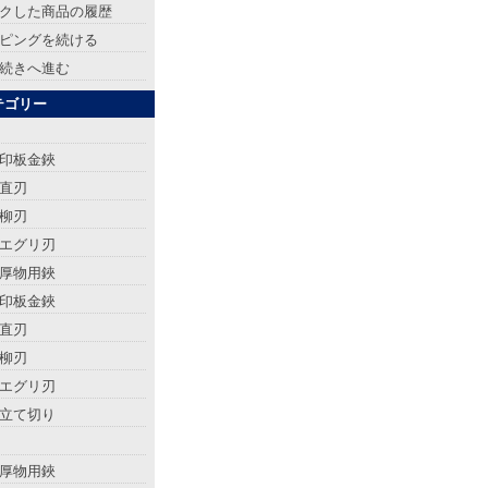
クした商品の履歴
ピングを続ける
続きへ進む
テゴリー
印板金鋏
直刃
柳刃
エグリ刃
厚物用鋏
印板金鋏
直刃
柳刃
エグリ刃
立て切り
厚物用鋏