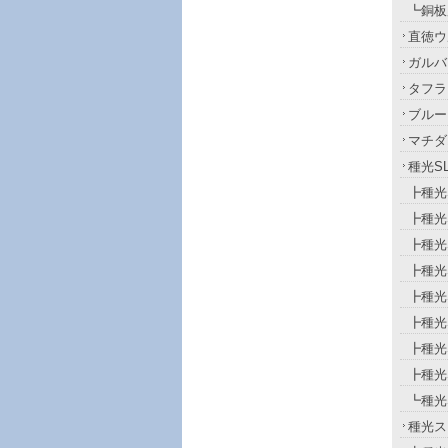
┗銅板
直徳ウ
ガルバ
タフラ
ブルー
マチダ
種光S
┣種光
┣種光
┣種光
┣種光
┣種光
┣種光
┣種光
┣種光
┗種光S
種光ス