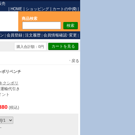
販売
|
HOME
|
ショッピング
|
カートの中(
0
)
|
商品検索
ン
|
会員登録
|
注文履歴
|
会員情報確認･変更
|
購入合計額：0円
戻る
シボリペンチ
/キクシボリ
ト運輸代引き
イント
880
(税込)
丁