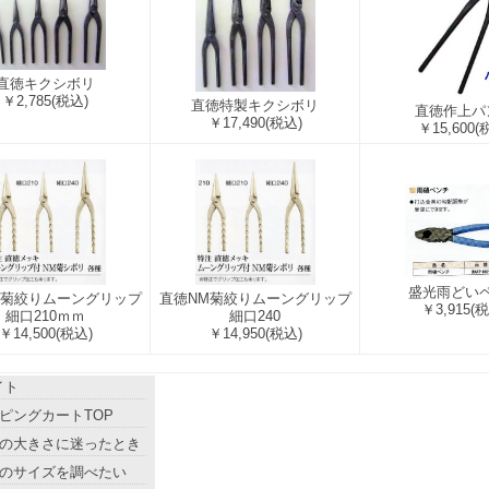
直徳キクシボリ
￥2,785
(税込)
直徳特製キクシボリ
直徳作上パ
￥17,490
(税込)
￥15,600
(
盛光雨どい
M菊絞りムーングリップ
直徳NM菊絞りムーングリップ
￥3,915
(税
細口210ｍｍ
細口240
￥14,500
(税込)
￥14,950
(税込)
イト
ピングカートTOP
の大きさに迷ったとき
のサイズを調べたい