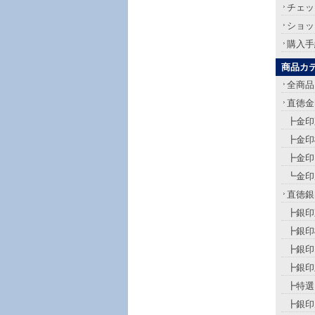
チェッ
ショッ
購入手
商品カ
全商品
直徳金
┣金印
┣金印
┣金印
┗金印
直徳銀
┣銀印
┣銀印
┣銀印
┣銀印
┣特選
┣銀印