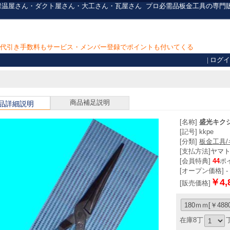
ん・保温屋さん・ダクト屋さん・大工さん・瓦屋さん
プロ必需品
板金工具の専門
上で代引き手数料もサービス・メンバー登録でポイントも付いてくる
|
ログイ
商品補足説明
品詳細説明
[名称]
盛光キク
[記号] kkpe
[分類]
板金工具
[支払方法]
ヤマ
[会員特典]
44
ポ
[オープン価格] -
￥4,
[販売価格]
在庫8丁