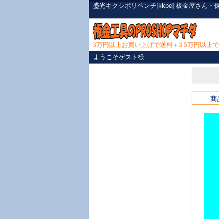
盛光キクシボリペンチ[kkpe] 板金屋さ
3万円以上お買い上げで送料＋3.5万円以
ようこそゲスト様
商