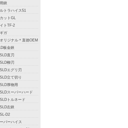
用鋏
ルトラハイス51
カットGL
イトTF-2
ギガ
オリジナル＊直徳OEM
LD板金鋏
SLD直刃
SLD柳刃
SLDエグリ刃
SLD立て切り
SLD厚物用
SLDスーパーハード
SLDトルネード
SLD左鋏
L-D2
ーパーハイス