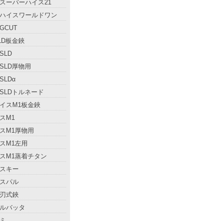
スーパーハイス21
ハイスワールドワン
GCUT
LD板金鋏
SLD
SLD厚物用
SLDα
SLDトルネード
イスM1板金鋏
スM1
スM1厚物用
スM1左用
スM1蒸着チタン
スキー
スパル
刃式鋏
ルバッタ
ミ