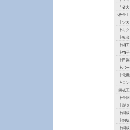
┗省力
板金工
┣ツカ
┣キク
┣板金
┣細工
┣拍子
┣田楽
┣バー
┣電機
┗コン
銅板工
┣金床
┣影タ
┣銅板
┣銅板
┣銅板