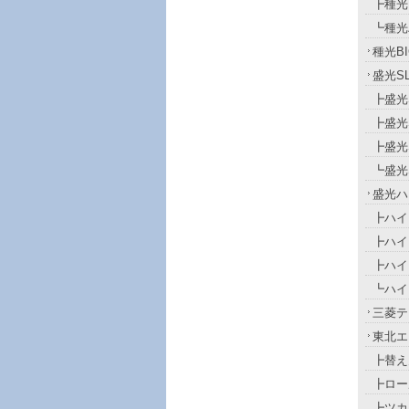
┣種光
┗種光
種光BI
盛光S
┣盛光
┣盛光
┣盛光
┗盛光
盛光ハ
┣ハイ
┣ハイ
┣ハイ
┗ハイ
三菱テ
東北エ
┣替え
┣ロー
┣ツカ