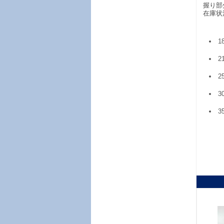
握り部
在庫状
1
2
2
3
3