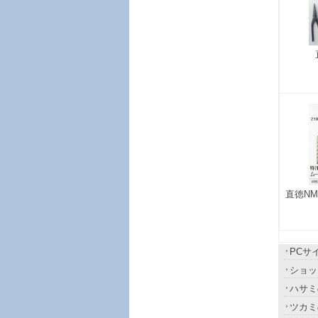
直徳N
PCサ
ショッ
ハサミ
ツカミ