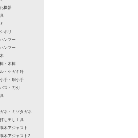
化機器
具
ミ
シボリ
ハンマー
ハンマー
木
槌・木槌
ル・ケガキ針
小手・銅小手
パス・刀刃
具
ガネ・ミゾタガネ
打ち出し工具
隅木アジャスト
隅木アジャスト2