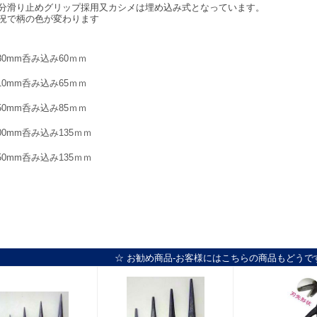
分滑り止めグリップ採用又カシメは埋め込み式となっています。
況で柄の色が変わります
80mm呑み込み60ｍｍ
10mm呑み込み65ｍｍ
50mm呑み込み85ｍｍ
00mm呑み込み135ｍｍ
50mm呑み込み135ｍｍ
☆ お勧め商品-お客様にはこちらの商品もどうで