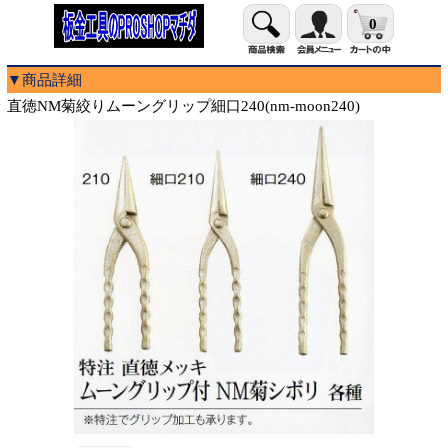
0
▼商品詳細
直徳NM菊絞りムーングリップ細口240(nm-moon240)