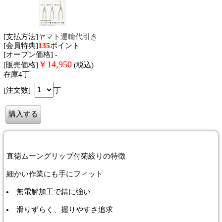
[支払方法]
ヤマト運輸代引き
[会員特典]
135
ポイント
[オープン価格] -
￥
14,950
[販売価格]
(税込)
在庫4丁
[注文数]
丁
直徳ムーングリップ付菊絞り
の特徴
細かい作業にも手にフィット
無電解加工で錆に強い
滑りずらく、握りやすさ追求