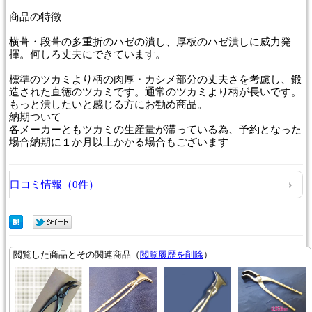
商品
の特徴
横葺・段葺の多重折のハゼの潰し、厚板のハゼ潰しに威力発
揮。何しろ丈夫にできています。
標準のツカミより柄の肉厚・カシメ部分の丈夫さを考慮し、鍛
造された直徳のツカミです。通常のツカミより柄が長いです。
もっと潰したいと感じる方にお勧め商品。
納期
ついて
各メーカーともツカミの生産量が滞っている為、予約となった
場合納期に１か月以上かかる場合もございます
口コミ情報（0件）