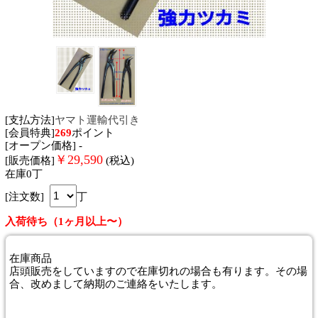
[支払方法]
ヤマト運輸代引き
[会員特典]
269
ポイント
[オープン価格] -
￥
29,590
[販売価格]
(税込)
在庫0丁
[注文数]
丁
入荷待ち（1ヶ月以上〜）
在庫商品
店頭販売をしていますので在庫切れの場合も有ります。その場
合、改めまして納期のご連絡をいたします。