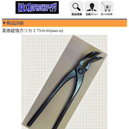
0
▼商品詳細
直徳超強力ツカミ75ｍｍ(nao-u)