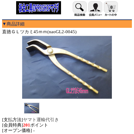
0
▼商品詳細
直徳ＧＬツカミ45ｍｍ(naoGL2-0045)
[支払方法]
ヤマト運輸代引き
[会員特典]
201
ポイント
[オープン価格] -