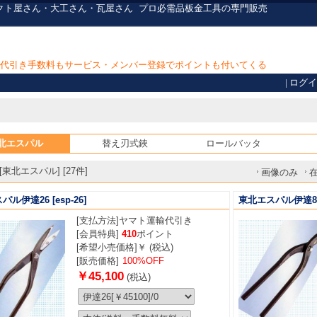
クト屋さん・大工さん・瓦屋さん
プロ必需品
板金工具の専門販売
上で代引き手数料もサービス・メンバー登録でポイントも付いてくる
|
ログイ
北エスパル
替え刃式鋏
ロールバッタ
東北エスパル] [27件]
画像のみ
パル伊達26
[esp-26]
東北エスパル伊達8.
[支払方法]
ヤマト運輸代引き
[会員特典]
410
ポイント
[希望小売価格]￥ (税込)
[販売価格]
100%OFF
￥45,100
(税込)