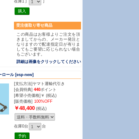
在庫1丁
丁
受注後取り寄せ商品
この商品はお客様よりご注文を頂
きましてからの、メーカー発注と
なりますので配達指定日が有りま
してもご要望に応じられない場合
もございます。
詳細は画像をクリックしてください
ーロール
[esp-new]
[支払方法]
ヤマト運輸代引き
[会員特典]
440
ポイント
[希望小売価格]￥ (税込)
[販売価格]
100%OFF
￥48,400
(税込)
在庫0台
台