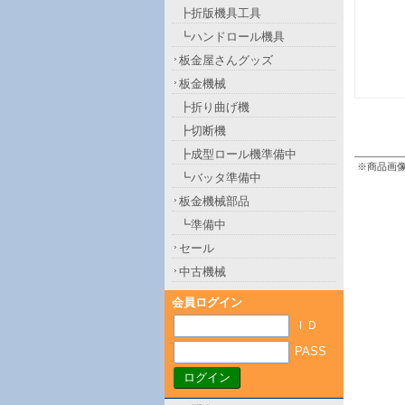
┣折版機具工具
┗ハンドロール機具
板金屋さんグッズ
板金機械
┣折り曲げ機
┣切断機
┣成型ロール機準備中
※商品画
┗バッタ準備中
板金機械部品
┗準備中
セール
中古機械
会員ログイン
ＩＤ
PASS