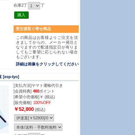
在庫2丁
丁
受注後取り寄せ商品
この商品はお客様よりご注文を頂
きましてからの、メーカー発注と
なりますので配達指定日が有りま
してもご要望に応じられない場合
もございます。
詳細は画像をクリックしてください
直
[esp-tyo]
[支払方法]
ヤマト運輸代引き
[会員特典]
480
ポイント
[希望小売価格]￥ (税込)
[販売価格]
100%OFF
￥52,800
(税込)