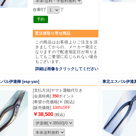
在庫0丁
丁
受注後取り寄せ商品
この商品はお客様よりご注文を頂
きましてからの、メーカー発注と
なりますので配達指定日が有りま
してもご要望に応じられない場合
もございます。
詳細は画像をクリックしてください
スパル伊達柳
[esp-yan]
東北エスパル伊達
[支払方法]
ヤマト運輸代引き
[会員特典]
350
ポイント
[希望小売価格]￥ (税込)
[販売価格]
100%OFF
￥38,500
(税込)