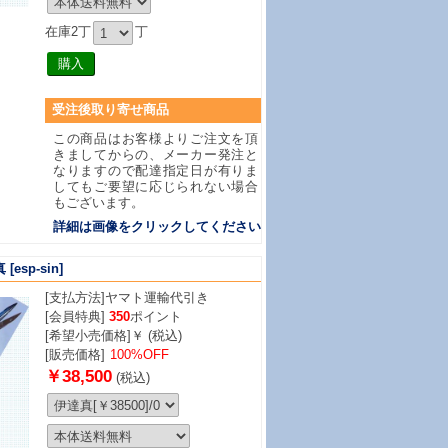
在庫2丁
丁
受注後取り寄せ商品
この商品はお客様よりご注文を頂
きましてからの、メーカー発注と
なりますので配達指定日が有りま
してもご要望に応じられない場合
もございます。
詳細は画像をクリックしてください
真
[esp-sin]
[支払方法]
ヤマト運輸代引き
[会員特典]
350
ポイント
[希望小売価格]￥ (税込)
[販売価格]
100%OFF
￥38,500
(税込)