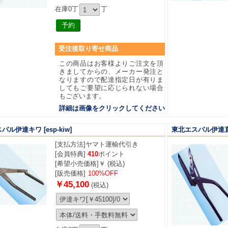
在庫0丁
丁
受注後取り寄せ商品
この商品はお客様よりご注文を頂
きましてからの、メーカー発注と
なりますので配達指定日が有りま
してもご要望に応じられない場合
もございます。
詳細は画像をクリックしてください
スパル伊達キワ
[esp-kiw]
東北エスパル伊達
[支払方法]
ヤマト運輸代引き
[会員特典]
410
ポイント
[希望小売価格]￥ (税込)
[販売価格]
100%OFF
￥45,100
(税込)