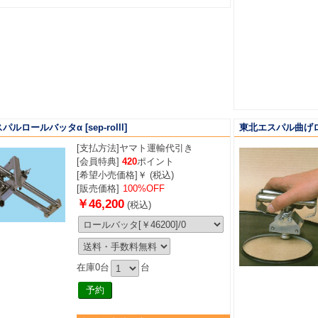
スパルロールバッタα
[sep-rolll]
東北エスパル曲げ
[支払方法]
ヤマト運輸代引き
[会員特典]
420
ポイント
[希望小売価格]￥ (税込)
[販売価格]
100%OFF
￥46,200
(税込)
在庫0台
台