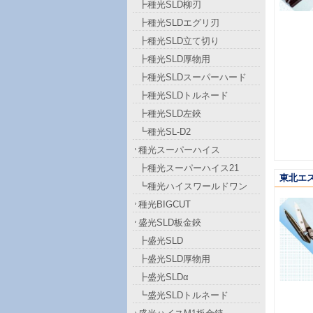
┣種光SLD柳刃
┣種光SLDエグリ刃
┣種光SLD立て切り
┣種光SLD厚物用
┣種光SLDスーパーハード
┣種光SLDトルネード
┣種光SLD左鋏
┗種光SL-D2
種光スーパーハイス
┣種光スーパーハイス21
東北エ
┗種光ハイスワールドワン
種光BIGCUT
盛光SLD板金鋏
┣盛光SLD
┣盛光SLD厚物用
┣盛光SLDα
┗盛光SLDトルネード