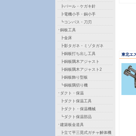
┣バール・ケガキ針
┣電機小手・銅小手
┗コンパス・刀刃
銅板工具
┣金床
┣影タガネ・ミゾタガネ
┣銅板打ち出し工具
東北エ
┣銅板隅木アジャスト
┣銅板隅木アジャスト2
┣銅板飾り型板
┗銅板隅切り機
ダクト・保温
┣ダクト保温工具
┣ダクト・保温機械
┗ダクト保温部品
建築板金道具
┣立て平三晃式ガチャ解体機