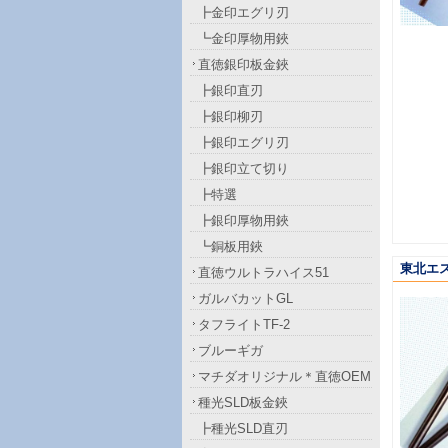
┣金印エグリ刃
┗金印厚物用鋏
直徳銀印板金鋏
┣銀印直刃
┣銀印柳刃
┣銀印エグリ刃
┣銀印立て切り
┣特選
┣銀印厚物用鋏
┗銅板用鋏
東北エ
直徳ウルトラハイス51
ガルバカットGL
タフライトTF-2
ブルーギガ
マチダオリジナル＊直徳OEM
種光SLD板金鋏
┣種光SLD直刃