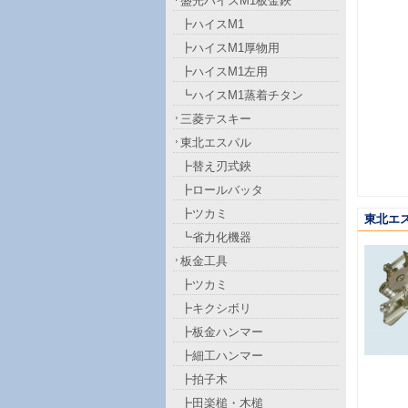
盛光ハイスM1板金鋏
┣ハイスM1
┣ハイスM1厚物用
┣ハイスM1左用
┗ハイスM1蒸着チタン
三菱テスキー
東北エスパル
┣替え刃式鋏
┣ロールバッタ
┣ツカミ
東北エ
┗省力化機器
板金工具
┣ツカミ
┣キクシボリ
┣板金ハンマー
┣細工ハンマー
┣拍子木
┣田楽槌・木槌