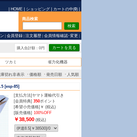
|
HOME
|
ショッピング
|
カートの中(
0
)
|
商品検索
ン
|
会員登録
|
注文履歴
|
会員情報確認･変更
|
購入合計額：0円
ツカミ
省力化機器
在庫切れ非表示
価格順
発売日順
人気順
5
[esp-85]
[支払方法]
ヤマト運輸代引き
[会員特典]
350
ポイント
[希望小売価格]￥ (税込)
[販売価格]
100%OFF
￥38,500
(税込)