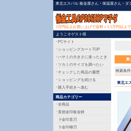
東北エスパル 板金屋さん・保温屋さん・ダ
3万円以上お買い上げで送料＋3.5万円以
ようこそゲスト様
PCサイト
ショッピングカートTOP
ハサミの大きさに迷ったとき
東
ツカミのサイズを調べたい
検索条件[
チェックした商品の履歴
ショッピングを続ける
東北エス
購入手続きへ進む
商品カテゴリー
全商品
直徳金印板金鋏
┣金印直刃
┣金印柳刃