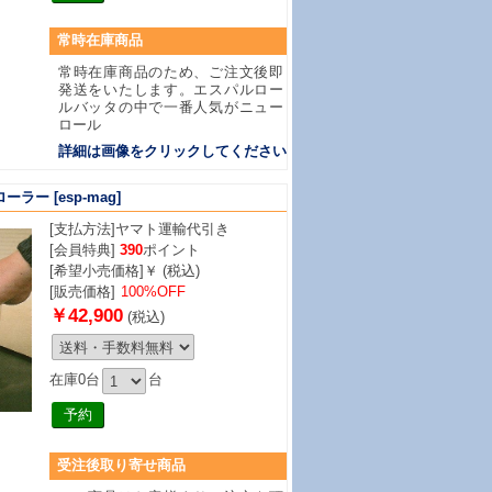
常時在庫商品
常時在庫商品のため、ご注文後即
発送をいたします。エスパルロー
ルバッタの中で一番人気がニュー
ロール
詳細は画像をクリックしてください
ローラー
[esp-mag]
[支払方法]
ヤマト運輸代引き
[会員特典]
390
ポイント
[希望小売価格]￥ (税込)
[販売価格]
100%OFF
￥42,900
(税込)
在庫0台
台
受注後取り寄せ商品