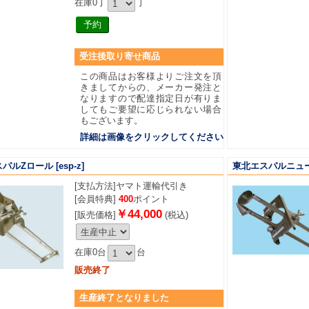
在庫0丁
丁
受注後取り寄せ商品
この商品はお客様よりご注文を頂
きましてからの、メーカー発注と
なりますので配達指定日が有りま
してもご要望に応じられない場合
もございます。
詳細は画像をクリックしてください
スパルZロール
[esp-z]
東北エスパルニュ
[支払方法]
ヤマト運輸代引き
[会員特典]
400
ポイント
￥44,000
[販売価格]
(税込)
在庫0台
台
販売終了
生産終了となりました