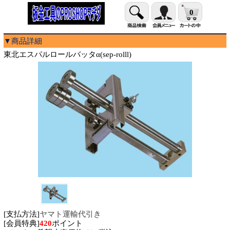
0
▼商品詳細
東北エスパルロールバッタα(sep-rolll)
[支払方法]
ヤマト運輸代引き
[会員特典]
420
ポイント