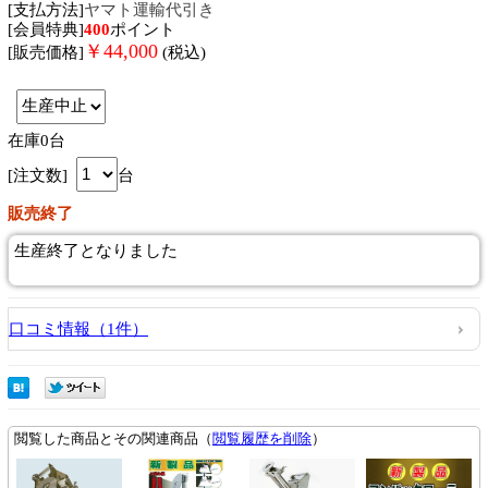
[支払方法]
ヤマト運輸代引き
[会員特典]
400
ポイント
￥
44,000
[販売価格]
(税込)
在庫0台
[注文数]
台
販売終了
生産終了となりました
口コミ情報（1件）