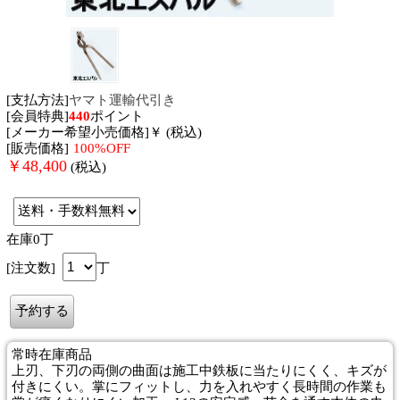
[支払方法]
ヤマト運輸代引き
[会員特典]
440
ポイント
[メーカー希望小売価格]￥ (税込)
[販売価格]
100%OFF
￥
48,400
(税込)
在庫0丁
[注文数]
丁
常時在庫商品
上刃、下刃の両側の曲面は施工中鉄板に当たりにくく、キズが
付きにくい。掌にフィットし、力を入れやすく長時間の作業も