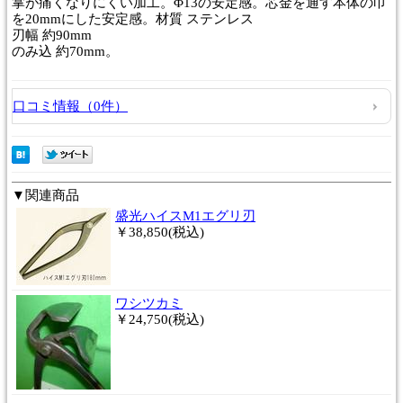
掌が痛くなりにくい加工。Φ13の安定感。芯金を通す本体の巾
を20mmにした安定感。材質 ステンレス
刃幅 約90mm
のみ込 約70mm。
口コミ情報（0件）
▼関連商品
盛光ハイスM1エグリ刃
￥38,850(税込)
ワシツカミ
￥24,750(税込)