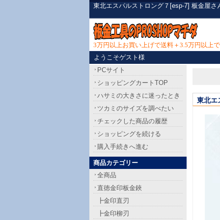
東北エスパルストロング７[esp-7] 板
3万円以上お買い上げで送料＋3.5万円以
ようこそゲスト様
PCサイト
ショッピングカートTOP
ハサミの大きさに迷ったとき
東北エ
ツカミのサイズを調べたい
チェックした商品の履歴
ショッピングを続ける
購入手続きへ進む
商品カテゴリー
全商品
直徳金印板金鋏
┣金印直刃
┣金印柳刃