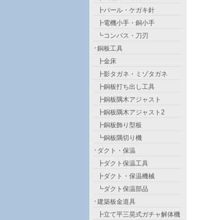
┣バール・ケガキ針
┣電機小手・銅小手
┗コンパス・刀刃
銅板工具
┣金床
┣影タガネ・ミゾタガネ
┣銅板打ち出し工具
┣銅板隅木アジャスト
┣銅板隅木アジャスト2
┣銅板飾り型板
┗銅板隅切り機
ダクト・保温
┣ダクト保温工具
┣ダクト・保温機械
┗ダクト保温部品
建築板金道具
┣立て平三晃式ガチャ解体機