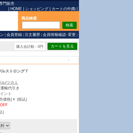
専門販売
|
HOME
|
ショッピング
|
カートの中(
0
)
|
商品検索
ン
|
会員登録
|
注文履歴
|
会員情報確認･変更
|
購入合計額：0円
戻る
パルストロング７
パル/ツカミ
ト運輸代引き
イント
価格]￥ (税込)
%OFF
込)