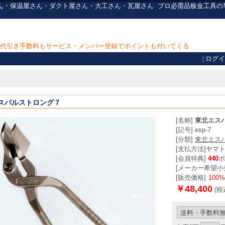
金屋さん・保温屋さん・ダクト屋さん・大工さん・瓦屋さん
プロ必需品
板金工具の
上で代引き手数料もサービス・メンバー登録でポイントも付いてくる
|
ログイ
スパルストロング７
[名称]
東北エス
[記号] esp-7
[分類]
東北エス
[支払方法]
ヤマ
[会員特典]
440
ポ
[メーカー希望小売
[販売価格]
100
￥48,400
(税