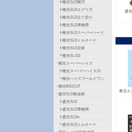
┣種光SLD柳刃
┣種光SLDエグリ刃
盛光
┣種光SLD立て切り
┣種光SLD厚物用
┣種光SLDスーパーハード
┣種光SLDトルネード
┣種光SLD左鋏
┗種光SL-D2
種光スーパーハイス
┣種光スーパーハイス21
┗種光ハイスワールドワン
種光BIGCUT
東北エ
盛光SLD板金鋏
┣盛光SLD
┣盛光SLD厚物用
┣盛光SLDα
┗盛光SLDトルネード