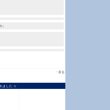
丁
件）
戻る
れました ☆