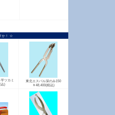
すか！ ☆
チ平ツカミ
東北エスパル深のみ150
税込)
￥48,400
(税込)