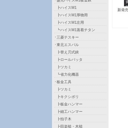
盛光ハイスM1板金鋏
┣ハイスM1
新発
┣ハイスM1厚物用
┣ハイスM1左用
┗ハイスM1蒸着チタン
三菱テスキー
東北エスパル
┣替え刃式鋏
┣ロールバッタ
┣ツカミ
┗省力化機器
板金工具
┣ツカミ
┣キクシボリ
┣板金ハンマー
┣細工ハンマー
┣拍子木
┣田楽槌・木槌