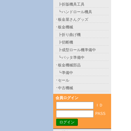
┣折版機具工具
┗ハンドロール機具
板金屋さんグッズ
板金機械
┣折り曲げ機
┣切断機
┣成型ロール機準備中
┗バッタ準備中
板金機械部品
┗準備中
セール
中古機械
会員ログイン
ＩＤ
PASS