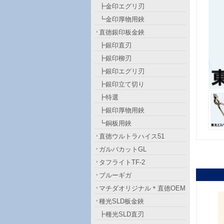
┣金印エグリ刃
┗金印厚物用鋏
直徳銀印板金鋏
┣銀印直刃
┣銀印柳刃
┣銀印エグリ刃
┣銀印立て切り
┣特選
┣銀印厚物用鋏
┗銅板用鋏
直徳ウルトラハイス51
ガルバカットGL
タフライトTF-2
ブルーギガ
マチダオリジナル＊直徳OEM
種光SLD板金鋏
┣種光SLD直刃