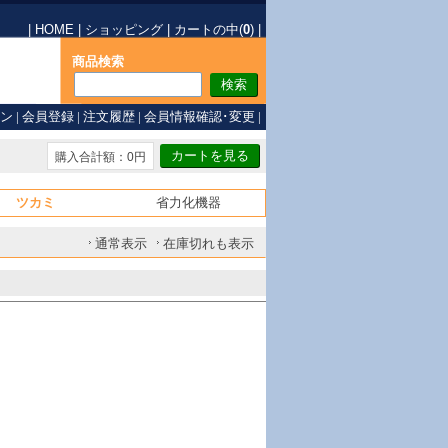
|
HOME
|
ショッピング
|
カートの中(
0
)
|
商品検索
ン
|
会員登録
|
注文履歴
|
会員情報確認･変更
|
購入合計額：0円
ツカミ
省力化機器
通常表示
在庫切れも表示