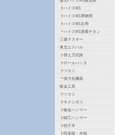
盛光ハイスM1板金鋏
┣ハイスM1
┣ハイスM1厚物用
┣ハイスM1左用
┗ハイスM1蒸着チタン
三菱テスキー
東北エスパル
┣替え刃式鋏
┣ロールバッタ
┣ツカミ
┗省力化機器
板金工具
┣ツカミ
┣キクシボリ
┣板金ハンマー
┣細工ハンマー
┣拍子木
┣田楽槌・木槌