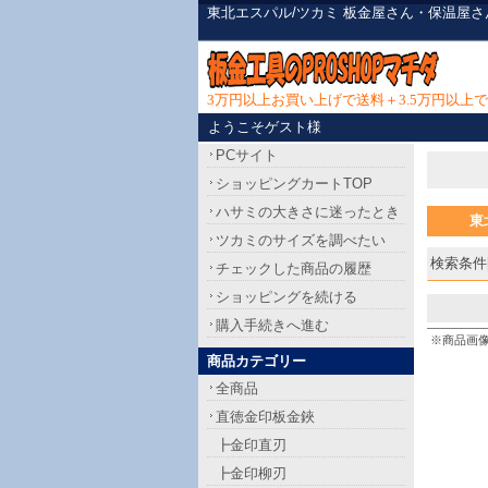
東北エスパル/ツカミ 板金屋さん・保温屋
3万円以上お買い上げで送料＋3.5万円以
ようこそゲスト様
PCサイト
ショッピングカートTOP
ハサミの大きさに迷ったとき
東
ツカミのサイズを調べたい
検索条件[
チェックした商品の履歴
ショッピングを続ける
購入手続きへ進む
※商品画
商品カテゴリー
全商品
直徳金印板金鋏
┣金印直刃
┣金印柳刃