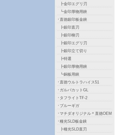
┣金印エグリ刃
┗金印厚物用鋏
直徳銀印板金鋏
┣銀印直刃
┣銀印柳刃
┣銀印エグリ刃
┣銀印立て切り
┣特選
┣銀印厚物用鋏
┗銅板用鋏
直徳ウルトラハイス51
ガルバカットGL
タフライトTF-2
ブルーギガ
マチダオリジナル＊直徳OEM
種光SLD板金鋏
┣種光SLD直刃