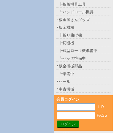
┣折版機具工具
┗ハンドロール機具
板金屋さんグッズ
板金機械
┣折り曲げ機
┣切断機
┣成型ロール機準備中
┗バッタ準備中
板金機械部品
┗準備中
セール
中古機械
会員ログイン
ＩＤ
PASS