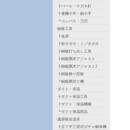
┣バール・ケガキ針
┣電機小手・銅小手
┗コンパス・刀刃
銅板工具
┣金床
┣影タガネ・ミゾタガネ
┣銅板打ち出し工具
┣銅板隅木アジャスト
┣銅板隅木アジャスト2
┣銅板飾り型板
┗銅板隅切り機
ダクト・保温
┣ダクト保温工具
┣ダクト・保温機械
┗ダクト保温部品
建築板金道具
┣立て平三晃式ガチャ解体機