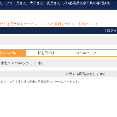
さん・ダクト屋さん・大工さん・瓦屋さん
プロ必需品
板金工具の専門販売
上で代引き手数料もサービス・メンバー登録でポイントも付いてくる
|
ログイ
北エスパル
替え刃式鋏
ロールバッタ
東北エスパル/ツカミ] [0件]
該当する商品はありません
像をクリックすると拡大画像と詳細説明のページにすすみます。