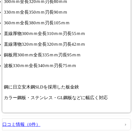
300ｍｍ全長320ｍｍ刃長80ｍｍ
330ｍｍ全長350ｍｍ刃長90ｍｍ
360ｍｍ全長380ｍｍ刃長105ｍｍ
直線厚物300ｍｍ全長310ｍｍ刃長55ｍｍ
直線薄物320ｍｍ全長320ｍｍ刃長42ｍｍ
銅板用300ｍｍ全長335ｍｍ刃長95ｍｍ
波板330ｍｍ全長340ｍｍ刃長75ｍｍ
鋼に日立安木鋼SLDを採用した板金鋏
カラー鋼板・ステンレス・GL鋼板などに幅広く対応
口コミ情報（0件）