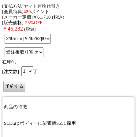
[支払方法]
ヤマト運輸代引き
[会員特典]
420
ポイント
[メーカー定価]￥61,710 (税込)
[販売価格]
25%OFF
￥
46,282
(税込)
在庫0丁
[注文数]
丁
商品
の特徴
SLDαはボディーに炭素鋼S55C採用