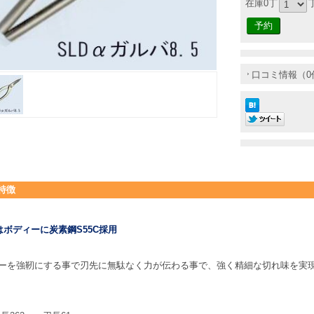
在庫0丁
口コミ情報（0
特徴
αはボディーに炭素鋼S55C採用
ーを強靭にする事で刃先に無駄なく力が伝わる事で、強く精細な切れ味を実