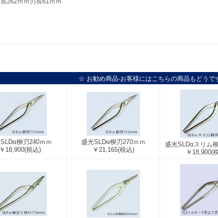
長262ｍｍ刃長61ｍｍ
☆ お勧め商品-お客様にはこちらの商品もどうで
SLDα柳刃240ｍｍ
盛光SLDα柳刃270ｍｍ
盛光SLDαスリム柳
￥18,900
(税込)
￥21,165
(税込)
￥18,900
(