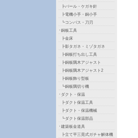
┣バール・ケガキ針
┣電機小手・銅小手
┗コンパス・刀刃
銅板工具
┣金床
┣影タガネ・ミゾタガネ
┣銅板打ち出し工具
┣銅板隅木アジャスト
┣銅板隅木アジャスト2
┣銅板飾り型板
┗銅板隅切り機
ダクト・保温
┣ダクト保温工具
┣ダクト・保温機械
┗ダクト保温部品
建築板金道具
┣立て平三晃式ガチャ解体機