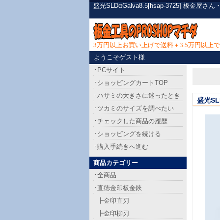
盛光SLDαGalva8.5[hsap-3725]
3万円以上お買い上げで送料＋3.5万円以
ようこそゲスト様
PCサイト
ショッピングカートTOP
ハサミの大きさに迷ったとき
盛光SLD
ツカミのサイズを調べたい
チェックした商品の履歴
ショッピングを続ける
購入手続きへ進む
商品カテゴリー
全商品
直徳金印板金鋏
┣金印直刃
┣金印柳刃