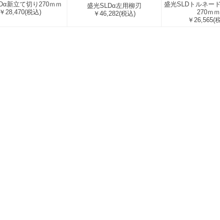
Dα新立て切り270ｍｍ
盛光SLDトルネー
盛光SLDα左用柳刃
￥28,470
(税込)
270ｍｍ
￥46,282
(税込)
￥26,565
(