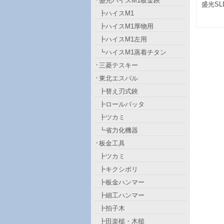
盛光ハイスM1板金鋏
盛光SL
┣ハイスM1
┣ハイスM1厚物用
┣ハイスM1左用
┗ハイスM1蒸着チタン
三菱テスキー
東北エスパル
┣替え刃式鋏
┣ロールバッタ
┣ツカミ
┗省力化機器
板金工具
┣ツカミ
┣キクシボリ
┣板金ハンマー
┣細工ハンマー
┣拍子木
┣田楽槌・木槌