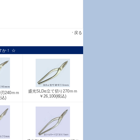
戻る
すか！ ☆
盛光SLDα立て切り270ｍｍ
刃240ｍｍ
￥26,100
(税込)
税込)