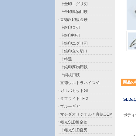
┣金印エグリ刃
┗金印厚物用鋏
直徳銀印板金鋏
┣銀印直刃
┣銀印柳刃
┣銀印エグリ刃
┣銀印立て切り
┣特選
┣銀印厚物用鋏
┗銅板用鋏
商品
の
直徳ウルトラハイス51
ガルバカットGL
タフライトTF-2
SLD
ブルーギガ
マチダオリジナル＊直徳OEM
ボディ
種光SLD板金鋏
┣種光SLD直刃