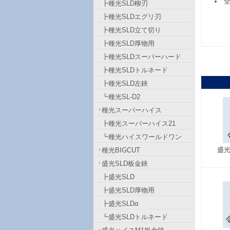
全
┣種光SLD柳刃
┣種光SLDエグリ刃
┣種光SLD立て切り
┣種光SLD厚物用
┣種光SLDスーパーハード
┣種光SLDトルネード
┣種光SLD左鋏
┗種光SL-D2
種光スーパーハイス
┣種光スーパーハイス21
┗種光ハイスワールドワン
盛光
種光BIGCUT
盛光SLD板金鋏
┣盛光SLD
┣盛光SLD厚物用
┣盛光SLDα
┗盛光SLDトルネード