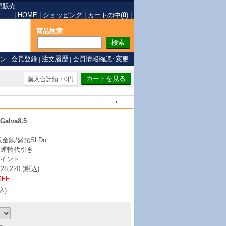
門販売
|
HOME
|
ショッピング
|
カートの中(
0
)
|
商品検索
ン
|
会員登録
|
注文履歴
|
会員情報確認･変更
|
購入合計額：0円
戻る
alva8.5
板金鋏/盛光SLDα
ト運輸代引き
イント
,220 (税込)
OFF
込)