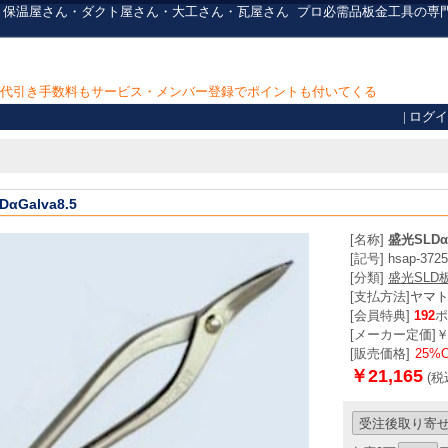
 板金屋さん・保温屋さん・ダクト屋さん・大工さん・瓦屋さん
プロ必需品
板金工具の専
上で代引き手数料もサービス・メンバー登録でポイントも付いてくる
|
ログイ
αGalva8.5
[名称]
盛光SLDαG
[記号] hsap-3725
[分類]
盛光SLD
[支払方法]
ヤマ
[会員特典]
192
ポ
[メーカー定価]￥28
[販売価格]
25%
￥21,165
(税