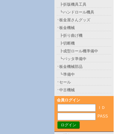
┣折版機具工具
┗ハンドロール機具
板金屋さんグッズ
板金機械
┣折り曲げ機
┣切断機
┣成型ロール機準備中
┗バッタ準備中
板金機械部品
┗準備中
セール
中古機械
会員ログイン
ＩＤ
PASS