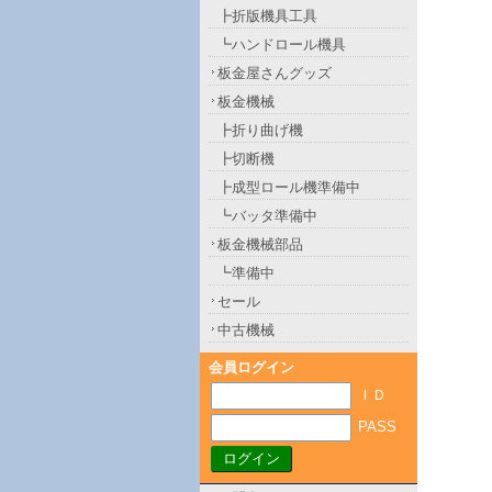
┣折版機具工具
┗ハンドロール機具
板金屋さんグッズ
板金機械
┣折り曲げ機
┣切断機
┣成型ロール機準備中
┗バッタ準備中
板金機械部品
┗準備中
セール
中古機械
会員ログイン
ＩＤ
PASS