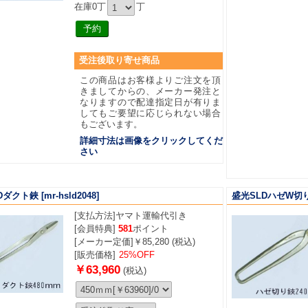
在庫0丁
丁
受注後取り寄せ商品
この商品はお客様よりご注文を頂
きましてからの、メーカー発注と
なりますので配達指定日が有りま
してもご要望に応じられない場合
もございます。
詳細寸法は画像をクリックしてくだ
さい
Dダクト鋏
[mr-hsld2048]
盛光SLDハゼW切り
[支払方法]
ヤマト運輸代引き
[会員特典]
581
ポイント
[メーカー定価]￥85,280 (税込)
[販売価格]
25%OFF
￥63,960
(税込)