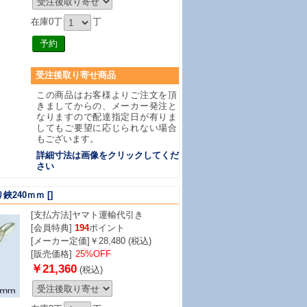
在庫0丁
丁
受注後取り寄せ商品
この商品はお客様よりご注文を頂
きましてからの、メーカー発注と
なりますので配達指定日が有りま
してもご要望に応じられない場合
もございます。
詳細寸法は画像をクリックしてくだ
さい
鋏240ｍｍ
[]
[支払方法]
ヤマト運輸代引き
[会員特典]
194
ポイント
[メーカー定価]￥28,480 (税込)
[販売価格]
25%OFF
￥21,360
(税込)