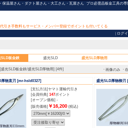
さん・保温屋さん・ダクト屋さん・大工さん・瓦屋さん
プロ必需品
板金工具の専
上で代引き手数料もサービス・メンバー登録でポイントも付いてくる
|
ログイ
SLD板金鋏
盛光SLD
盛光SLD厚物用
盛光SLD板金鋏/盛光SLD厚物用] [4件]
画像のみ
D厚物直刃
[mr-hsld0327]
盛光SLD厚物柳刃
[
[支払方法]
ヤマト運輸代引き
[会員特典]
147
ポイント
[オープン価格] -
￥16,200
[販売価格]
(税込)