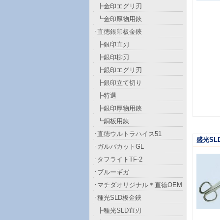
┣金印エグリ刃
┗金印厚物用鋏
直徳銀印板金鋏
┣銀印直刃
┣銀印柳刃
┣銀印エグリ刃
┣銀印立て切り
┣特選
┣銀印厚物用鋏
┗銅板用鋏
直徳ウルトラハイス51
盛光SL
ガルバカットGL
タフライトTF-2
ブルーギガ
マチダオリジナル＊直徳OEM
種光SLD板金鋏
┣種光SLD直刃