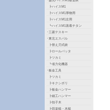
盛光ハイスM1板金鋏
┣ハイスM1
┣ハイスM1厚物用
┣ハイスM1左用
┗ハイスM1蒸着チタン
三菱テスキー
東北エスパル
┣替え刃式鋏
┣ロールバッタ
┣ツカミ
┗省力化機器
板金工具
┣ツカミ
┣キクシボリ
┣板金ハンマー
┣細工ハンマー
┣拍子木
┣田楽槌・木槌