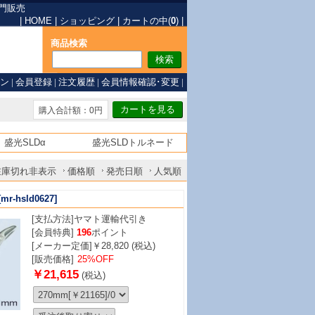
門販売
|
HOME
|
ショッピング
|
カートの中(
0
)
|
商品検索
ン
|
会員登録
|
注文履歴
|
会員情報確認･変更
|
購入合計額：0円
盛光SLDα
盛光SLDトルネード
在庫切れ非表示
価格順
発売日順
人気順
mr-hsld0627]
[支払方法]
ヤマト運輸代引き
[会員特典]
196
ポイント
[メーカー定価]￥28,820 (税込)
[販売価格]
25%OFF
￥21,615
(税込)