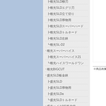
┣種光SLD柳刃
┣種光SLDエグリ刃
┣種光SLD立て切り
┣種光SLD厚物用
┣種光SLDスーパーハード
┣種光SLDトルネード
┣種光SLD左鋏
┗種光SL-D2
種光スーパーハイス
┣種光スーパーハイス21
┗種光ハイスワールドワン
種光BIGCUT
※商品画
盛光SLD板金鋏
┣盛光SLD
┣盛光SLD厚物用
┣盛光SLDα
┗盛光SLDトルネード