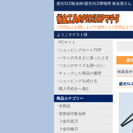
盛光SLD板金鋏/盛光SLD厚物用 板金屋
3万円以上お買い上げで送料＋3.5万円以
ようこそゲスト様
PCサイト
ショッピングカートTOP
ハサミの大きさに迷ったとき
盛光
ツカミのサイズを調べたい
検索条件[
チェックした商品の履歴
ショッピングを続ける
盛光SL
購入手続きへ進む
商品カテゴリー
全商品
直徳金印板金鋏
┣金印直刃
┣金印柳刃