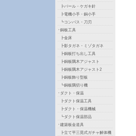
┣バール・ケガキ針
┣電機小手・銅小手
┗コンパス・刀刃
銅板工具
┣金床
┣影タガネ・ミゾタガネ
┣銅板打ち出し工具
┣銅板隅木アジャスト
┣銅板隅木アジャスト2
┣銅板飾り型板
┗銅板隅切り機
ダクト・保温
┣ダクト保温工具
┣ダクト・保温機械
┗ダクト保温部品
建築板金道具
┣立て平三晃式ガチャ解体機