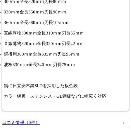
300ｍｍ全長320ｍｍ刃長80ｍｍ
330ｍｍ全長350ｍｍ刃長90ｍｍ
360ｍｍ全長380ｍｍ刃長105ｍｍ
直線厚物300ｍｍ全長310ｍｍ刃長55ｍｍ
直線薄物320ｍｍ全長320ｍｍ刃長42ｍｍ
銅板用300ｍｍ全長335ｍｍ刃長95ｍｍ
波板330ｍｍ全長340ｍｍ刃長75ｍｍ
鋼に日立安木鋼SLDを採用した板金鋏
カラー鋼板・ステンレス・GL鋼板などに幅広く対応
口コミ情報（0件）