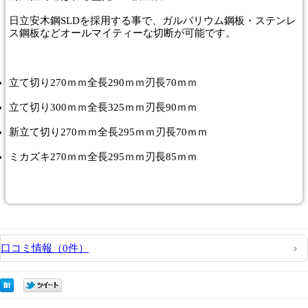
日立安木鋼SLDを採用する事で、ガルバリウム鋼板・ステンレ
ス鋼板などオールマイティーな切断が可能です。
立て切り270ｍｍ全長290ｍｍ刃長70ｍｍ
立て切り300ｍｍ全長325ｍｍ刃長90ｍｍ
新立て切り270ｍｍ全長295ｍｍ刃長70ｍｍ
ミカズキ270ｍｍ全長295ｍｍ刃長85ｍｍ
口コミ情報（0件）