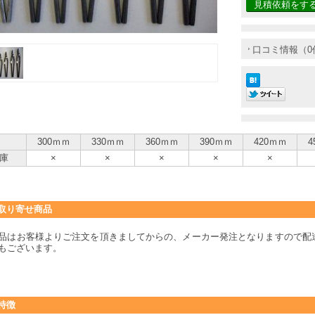
見積依頼をす
口コミ情報（0
300ｍｍ
330ｍｍ
360ｍｍ
390ｍｍ
420ｍｍ
4
庫
×
×
×
×
×
取り寄せ商品
品はお客様よりご注文を頂きましてからの、メーカー発注となりますので配
もございます。
特徴