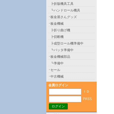
┣折版機具工具
┗ハンドロール機具
板金屋さんグッズ
板金機械
┣折り曲げ機
┣切断機
┣成型ロール機準備中
┗バッタ準備中
板金機械部品
┗準備中
セール
中古機械
会員ログイン
ＩＤ
PASS