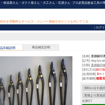
板金屋さん・保温屋さん・ダクト屋さん・大工さん・瓦屋さん
プロ必需品
板金工具の
上で代引き手数料もサービス・メンバー登録でポイントも付いてくる
|
ログイ
商品補足説明
品詳細説明
[名称]
直徳銀印
[記号] nkg-tyo-at
[分類]
直徳銀印
[支払方法]
銀行
[会員特典]
0
ポイ
[販売価格]
都度
在庫0丁