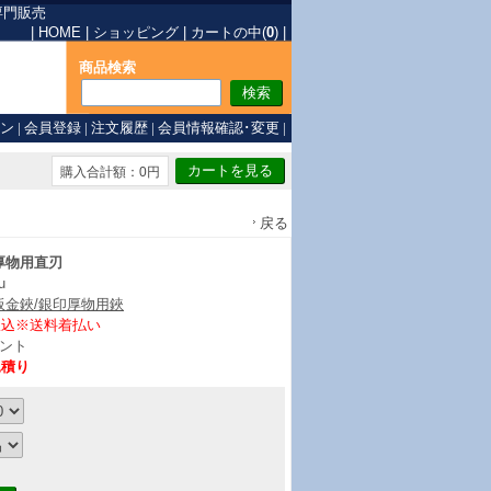
専門販売
|
HOME
|
ショッピング
|
カートの中(
0
)
|
商品検索
ン
|
会員登録
|
注文履歴
|
会員情報確認･変更
|
購入合計額：0円
戻る
厚物用直刃
u
板金鋏/銀印厚物用鋏
振込※送料着払い
ント
見積り