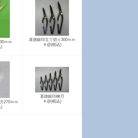
直徳銀印立て切り300ｍｍ
30ｍｍ
￥@
(税込)
)
直徳銀印柳刃
￥@
(税込)
270ｍｍ
)