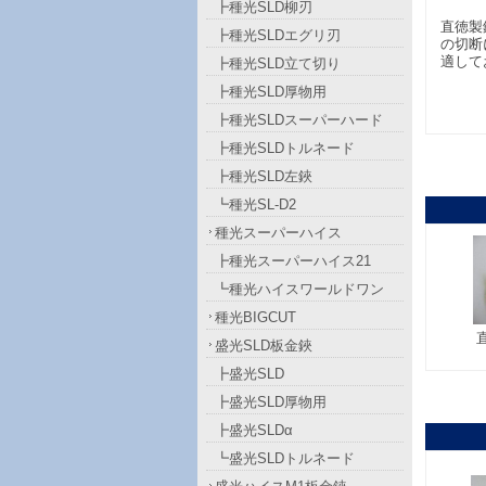
┣種光SLD柳刃
直徳製
┣種光SLDエグリ刃
の切断
適して
┣種光SLD立て切り
┣種光SLD厚物用
┣種光SLDスーパーハード
┣種光SLDトルネード
┣種光SLD左鋏
┗種光SL-D2
種光スーパーハイス
┣種光スーパーハイス21
┗種光ハイスワールドワン
種光BIGCUT
盛光SLD板金鋏
┣盛光SLD
┣盛光SLD厚物用
┣盛光SLDα
┗盛光SLDトルネード