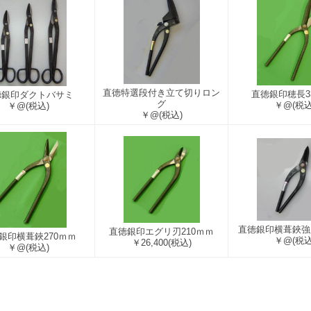
直徳特選段付き立て切りロン
直徳銀印穂長3
徳銀印ダクトバサミ
グ
￥@
(税込
￥@
(税込)
￥@
(税込)
直徳銀印横葺鋏強力
直徳銀印エグリ刃210ｍｍ
銀印横葺鋏270ｍｍ
￥@
(税込
￥26,400
(税込)
￥@
(税込)