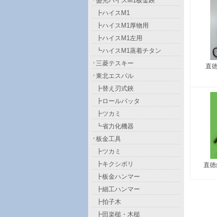
盛光ハイスM1板金鋏
┣ハイスM1
┣ハイスM1厚物用
┣ハイスM1左用
┗ハイスM1蒸着チタン
三菱テスキー
直
東北エスパル
┣替え刃式鋏
┣ロールバッタ
┣ツカミ
┗省力化機器
板金工具
┣ツカミ
┣キクシボリ
直徳
┣板金ハンマー
┣細工ハンマー
┣拍子木
┣田楽槌・木槌