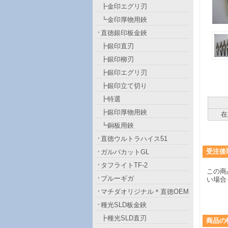
┣金印エグリ刃
┗金印厚物用鋏
直徳銀印板金鋏
┣銀印直刃
┣銀印柳刃
┣銀印エグリ刃
┣銀印立て切り
┣特選
┣銀印厚物用鋏
在
┗銅板用鋏
直徳ウルトラハイス51
受注後
ガルバカットGL
タフライトTF-2
この商
ブルーギガ
い場合
マチダオリジナル＊直徳OEM
種光SLD板金鋏
┣種光SLD直刃
商品
の