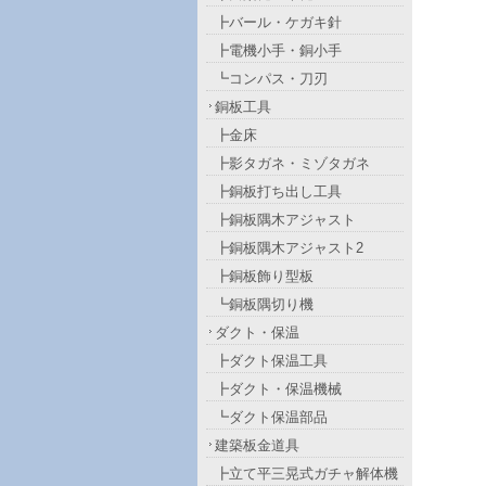
┣バール・ケガキ針
┣電機小手・銅小手
┗コンパス・刀刃
銅板工具
┣金床
┣影タガネ・ミゾタガネ
┣銅板打ち出し工具
┣銅板隅木アジャスト
┣銅板隅木アジャスト2
┣銅板飾り型板
┗銅板隅切り機
ダクト・保温
┣ダクト保温工具
┣ダクト・保温機械
┗ダクト保温部品
建築板金道具
┣立て平三晃式ガチャ解体機