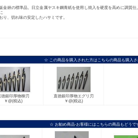
鈑金鋏の標準品。日立金属ヤスキ鋼青紙を使用し焼入を硬度を高めに調質仕
に
おり、切れ味の安定したハサミです。
☆ この商品を購入された方はこちらの商品も購入さ
直徳銀印厚物柳刃
直徳銀印厚物エグリ刃
￥@
(税込)
￥@
(税込)
☆ お勧め商品-お客様にはこちらの商品もどうで