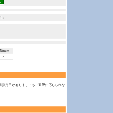
る
件）
50ｍｍ
×
達指定日が有りましてもご要望に応じられな