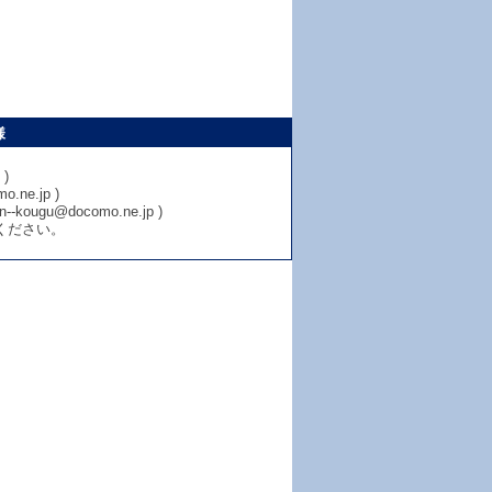
様
)
e.jp )
u@docomo.ne.jp )
ください。