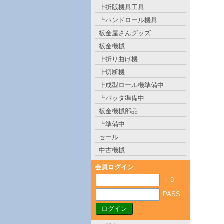
┣折版機具工具
┗ハンドロール機具
板金屋さんグッズ
板金機械
┣折り曲げ機
┣切断機
┣成型ロール機準備中
┗バッタ準備中
板金機械部品
┗準備中
セール
中古機械
会員ログイン
ＩＤ
PASS