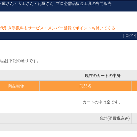
ト屋さん・大工さん・瓦屋さん
プロ必需品
板金工具の専門販売
上で代引き手数料もサービス・メンバー登録でポイントも付いてくる
|
ログイ
商品は下記の通りです。
現在のカートの中身
商品画像
商品名
カートの中は空です。
合計(消費税込み)