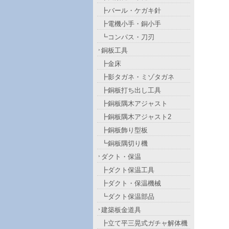
┣バール・ケガキ針
┣電機小手・銅小手
┗コンパス・刀刃
銅板工具
┣金床
┣影タガネ・ミゾタガネ
┣銅板打ち出し工具
┣銅板隅木アジャスト
┣銅板隅木アジャスト2
┣銅板飾り型板
┗銅板隅切り機
ダクト・保温
┣ダクト保温工具
┣ダクト・保温機械
┗ダクト保温部品
建築板金道具
┣立て平三晃式ガチャ解体機