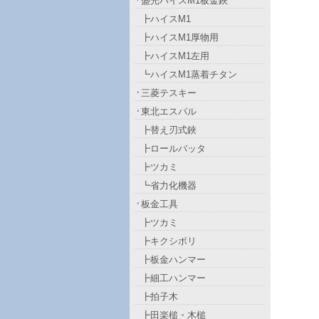
盛光ハイスM1板金鋏
┣ハイスM1
┣ハイスM1厚物用
┣ハイスM1左用
┗ハイスM1蒸着チタン
三菱テスキー
東北エスパル
┣替え刃式鋏
┣ロールバッタ
┣ツカミ
┗省力化機器
板金工具
┣ツカミ
┣キクシボリ
┣板金ハンマー
┣細工ハンマー
┣拍子木
┣田楽槌・木槌