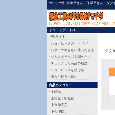
カートの中 板金屋さん・保温屋さん・ダク
3万円以上お買い上げで送料＋3.5万円以
ようこそゲスト様
PCサイト
ショッピングカートTOP
ハサミの大きさに迷ったとき
ご注文
ツカミのサイズを調べたい
チェックした商品の履歴
ショッピングを続ける
購入手続きへ進む
商品カテゴリー
全商品
直徳金印板金鋏
┣金印直刃
┣金印柳刃