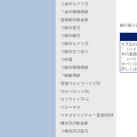
┣金印エグリ刃
┗金印厚物用鋏
直徳銀印板金鋏
銀行振り
┣銀印直刃
┣銀印柳刃
┣銀印エグリ刃
※下記の
”. （ハ
┣銀印立て切り
＠の直前が
”. （ハ
┣特選
※パソコ
┣銀印厚物用鋏
詳しくは
┗銅板用鋏
直徳ウルトラハイス51
ガルバカットGL
タフライトTF-2
ブルーギガ
マチダオリジナル＊直徳OEM
種光SLD板金鋏
┣種光SLD直刃