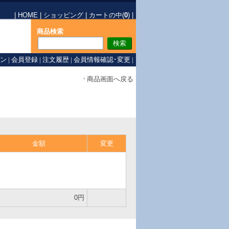
|
HOME
|
ショッピング
|
カートの中(
0
)
|
商品検索
ン
|
会員登録
|
注文履歴
|
会員情報確認･変更
|
商品画面へ戻る
金額
変更
0円