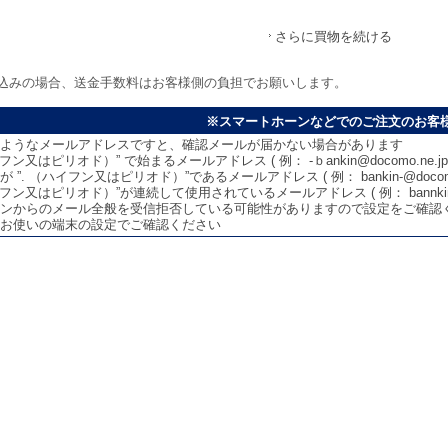
さらに買物を続ける
込みの場合、送金手数料はお客様側の負担でお願いします。
※スマートホーンなどでのご注文のお客
ようなメールアドレスですと、確認メールが届かない場合があります
イフン又はピリオド）” で始まるメールアドレス ( 例： -ｂankin@docomo.ne.jp 
 ”. （ハイフン又はピリオド）”であるメールアドレス ( 例： bankin-@docomo.n
イフン又はピリオド）”が連続して使用されているメールアドレス ( 例： bannkin--koug
ンからのメール全般を受信拒否している可能性がありますので設定をご確認
お使いの端末の設定でご確認ください