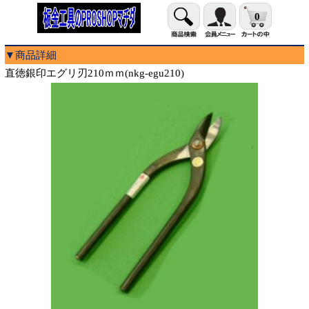
0
▼商品詳細
直徳銀印エグリ刃210ｍｍ(nkg-egu210)