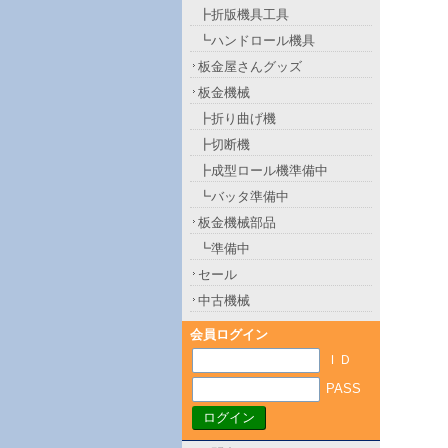
┣折版機具工具
┗ハンドロール機具
板金屋さんグッズ
板金機械
┣折り曲げ機
┣切断機
┣成型ロール機準備中
┗バッタ準備中
板金機械部品
┗準備中
セール
中古機械
会員ログイン
ＩＤ
PASS