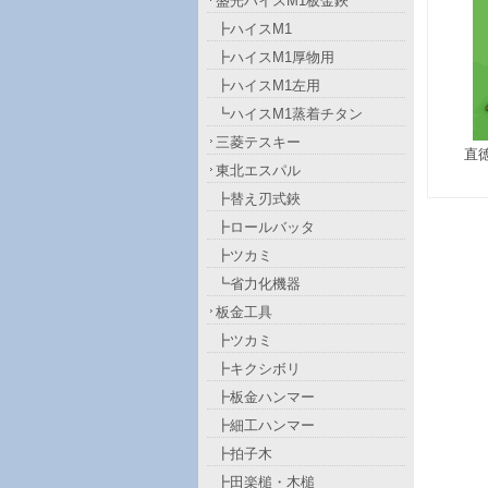
盛光ハイスM1板金鋏
┣ハイスM1
┣ハイスM1厚物用
┣ハイスM1左用
┗ハイスM1蒸着チタン
三菱テスキー
直
東北エスパル
┣替え刃式鋏
┣ロールバッタ
┣ツカミ
┗省力化機器
板金工具
┣ツカミ
┣キクシボリ
┣板金ハンマー
┣細工ハンマー
┣拍子木
┣田楽槌・木槌