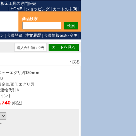
品
板金工具の専門販売
|
HOME
|
ショッピング
|
カートの中(
0
)
|
商品検索
ン
|
会員登録
|
注文履歴
|
会員情報確認･変更
|
購入合計額：0円
戻る
ューエグリ刃180ｍｍ
80
板金鋏/銀印エグリ刃
ト運輸代引き
イント
,740
(税込)
丁