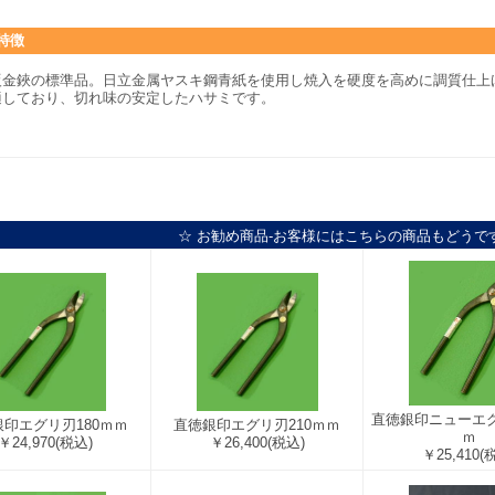
特徴
鈑金鋏の標準品。日立金属ヤスキ鋼青紙を使用し焼入を硬度を高めに調質仕上
適しており、切れ味の安定したハサミです。
☆ お勧め商品-お客様にはこちらの商品もどうで
直徳銀印ニューエグ
印エグリ刃180ｍｍ
直徳銀印エグリ刃210ｍｍ
ｍ
￥24,970
(税込)
￥26,400
(税込)
￥25,410
(