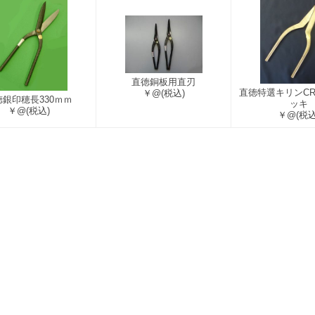
直徳銅板用直刃
直徳特選キリンCR
￥@
(税込)
徳銀印穂長330ｍｍ
ッキ
￥@
(税込)
￥@
(税込