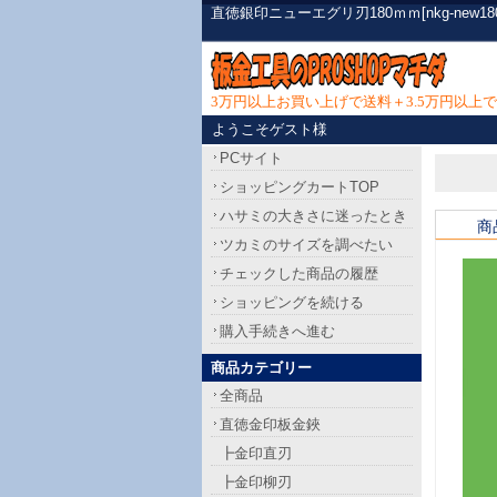
直徳銀印ニューエグリ刃180ｍｍ[nkg-ne
3万円以上お買い上げで送料＋3.5万円以
ようこそゲスト様
PCサイト
ショッピングカートTOP
ハサミの大きさに迷ったとき
商
ツカミのサイズを調べたい
チェックした商品の履歴
ショッピングを続ける
購入手続きへ進む
商品カテゴリー
全商品
直徳金印板金鋏
┣金印直刃
┣金印柳刃