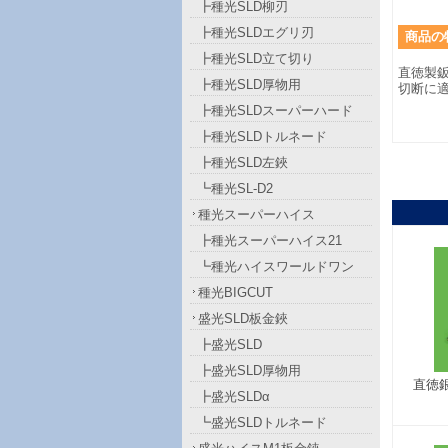
┣種光SLD柳刃
┣種光SLDエグリ刃
商品
の
┣種光SLD立て切り
直徳製
┣種光SLD厚物用
切断に
┣種光SLDスーパーハード
┣種光SLDトルネード
┣種光SLD左鋏
┗種光SL-D2
種光スーパーハイス
┣種光スーパーハイス21
┗種光ハイスワールドワン
種光BIGCUT
盛光SLD板金鋏
┣盛光SLD
┣盛光SLD厚物用
直徳銀
┣盛光SLDα
┗盛光SLDトルネード