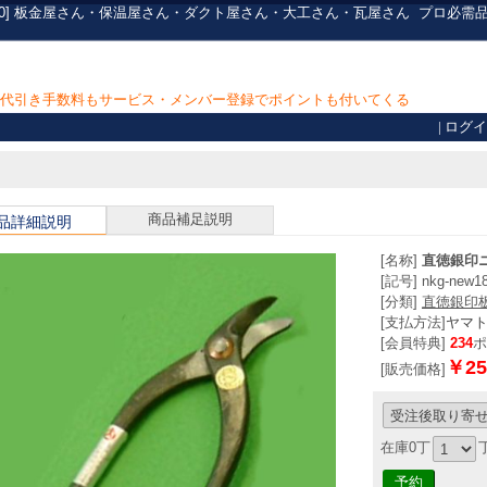
w180] 板金屋さん・保温屋さん・ダクト屋さん・大工さん・瓦屋さん
プロ必需
上で代引き手数料もサービス・メンバー登録でポイントも付いてくる
|
ログイ
商品補足説明
品詳細説明
[名称]
直徳銀印ニ
[記号] nkg-new1
[分類]
直徳銀印
[支払方法]
ヤマ
[会員特典]
234
ポ
￥25
[販売価格]
在庫0丁