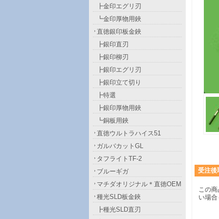
┣金印エグリ刃
┗金印厚物用鋏
直徳銀印板金鋏
┣銀印直刃
┣銀印柳刃
┣銀印エグリ刃
┣銀印立て切り
┣特選
┣銀印厚物用鋏
┗銅板用鋏
直徳ウルトラハイス51
ガルバカットGL
タフライトTF-2
受注後
ブルーギガ
マチダオリジナル＊直徳OEM
この商
種光SLD板金鋏
い場合
┣種光SLD直刃