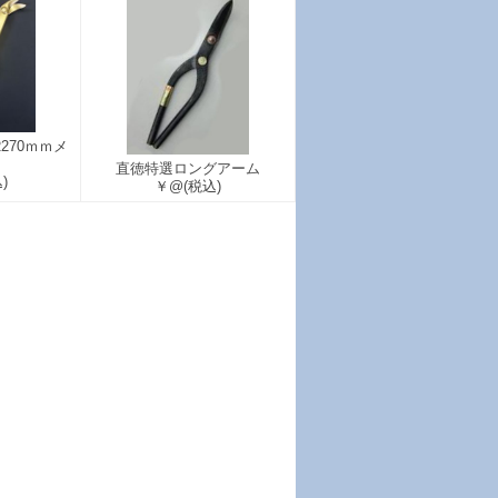
270ｍｍメ
直徳特選ロングアーム
)
￥@
(税込)