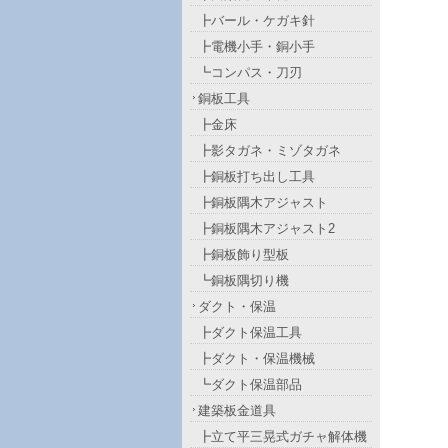
┣バール・ケガキ針
┣電機小手・銅小手
┗コンパス・刀刃
銅板工具
┣金床
┣影タガネ・ミゾタガネ
┣銅板打ち出し工具
┣銅板隅木アジャスト
┣銅板隅木アジャスト2
┣銅板飾り型板
┗銅板隅切り機
ダクト・保温
┣ダクト保温工具
┣ダクト・保温機械
┗ダクト保温部品
建築板金道具
┣立て平三晃式ガチャ解体機