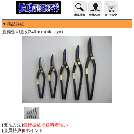
0
▼商品詳細
直徳金印直刃240ｍｍ(nkk-tyo)
[支払方法]
銀行振込※送料着払い
[会員特典]
0
ポイント