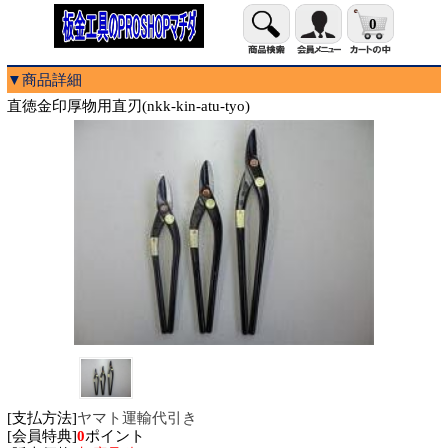
0
▼商品詳細
直徳金印厚物用直刃(nkk-kin-atu-tyo)
[支払方法]
ヤマト運輸代引き
[会員特典]
0
ポイント