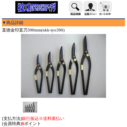
0
▼商品詳細
直徳金印直刃390mm(nkk-tyo390)
[支払方法]
銀行振込※送料着払い
[会員特典]
0
ポイント