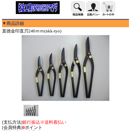
0
▼商品詳細
直徳金印直刃240ｍｍ(nkk-tyo)
[支払方法]
銀行振込※送料着払い
[会員特典]
0
ポイント