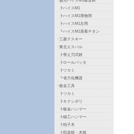
盛光ハイスM1板金鋏
┣ハイスM1
┣ハイスM1厚物用
┣ハイスM1左用
┗ハイスM1蒸着チタン
三菱テスキー
東北エスパル
┣替え刃式鋏
┣ロールバッタ
┣ツカミ
┗省力化機器
板金工具
┣ツカミ
┣キクシボリ
┣板金ハンマー
┣細工ハンマー
┣拍子木
┣田楽槌・木槌