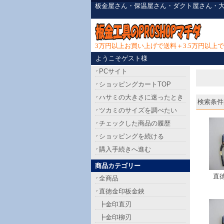
板金屋さん・保温屋さん・ダクト屋さん・
3万円以上お買い上げで送料＋3.5万円以
ようこそゲスト様
PCサイト
ショッピングカートTOP
ハサミの大きさに迷ったとき
検索条件[
ツカミのサイズを調べたい
チェックした商品の履歴
ショッピングを続ける
購入手続きへ進む
商品カテゴリー
直
全商品
直徳金印板金鋏
┣金印直刃
┣金印柳刃