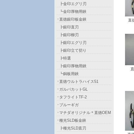
┣金印エグリ刃
┗金印厚物用鋏
直徳銀印板金鋏
直
┣銀印直刃
┣銀印柳刃
┣銀印エグリ刃
┣銀印立て切り
┣特選
┣銀印厚物用鋏
┗銅板用鋏
直徳ウルトラハイス51
ガルバカットGL
タフライトTF-2
ブルーギガ
マチダオリジナル＊直徳OEM
種光SLD板金鋏
┣種光SLD直刃