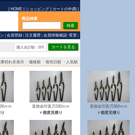
|
HOME
|
ショッピング
|
カートの中(
0
)
|
商品検索
ン
|
会員登録
|
注文履歴
|
会員情報確認･変更
|
購入合計額：0円
在庫切れ非表示
価格順
発売日順
人気順
00ｍｍ
直徳金印直刃330ｍｍ
直徳金印直刃360ｍｍ
積り
￥
都度見積り
￥
都度見積り