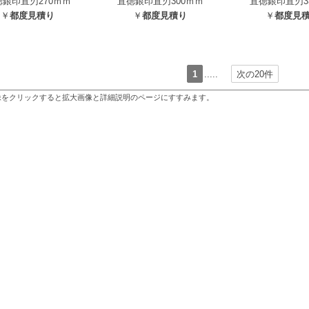
徳銀印直刃270ｍｍ
直徳銀印直刃300ｍｍ
直徳銀印直刃3
￥
都度見積り
￥
都度見積り
￥
都度見
1
.....
次の20件
像をクリックすると拡大画像と詳細説明のページにすすみます。