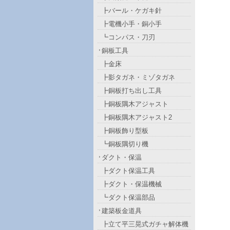
┣バール・ケガキ針
┣電機小手・銅小手
┗コンパス・刀刃
銅板工具
┣金床
┣影タガネ・ミゾタガネ
┣銅板打ち出し工具
┣銅板隅木アジャスト
┣銅板隅木アジャスト2
┣銅板飾り型板
┗銅板隅切り機
ダクト・保温
┣ダクト保温工具
┣ダクト・保温機械
┗ダクト保温部品
建築板金道具
┣立て平三晃式ガチャ解体機