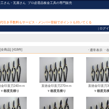
大工さん・瓦屋さん
プロ必需品
板金工具の専門販売
上で代引き手数料もサービス・メンバー登録でポイントも付いてくる
|
ログイ
全商品] [418件]
通常表示
徳金印直刃240ｍｍ
直徳金印直刃270ｍｍ
直徳金印直刃3
￥
都度見積り
￥
都度見積り
￥
都度見