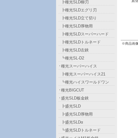
直
┣種光SLD柳刃
┣種光SLDエグリ刃
┣種光SLD立て切り
┣種光SLD厚物用
┣種光SLDスーパーハード
┣種光SLDトルネード
※商品画
┣種光SLD左鋏
┗種光SL-D2
種光スーパーハイス
┣種光スーパーハイス21
┗種光ハイスワールドワン
種光BIGCUT
盛光SLD板金鋏
┣盛光SLD
┣盛光SLD厚物用
┣盛光SLDα
┗盛光SLDトルネード