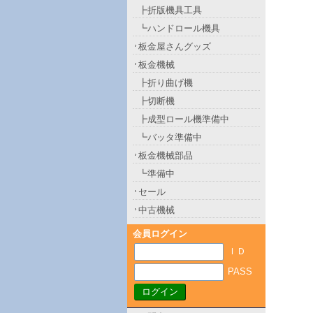
┣折版機具工具
┗ハンドロール機具
板金屋さんグッズ
板金機械
┣折り曲げ機
┣切断機
┣成型ロール機準備中
┗バッタ準備中
板金機械部品
┗準備中
セール
中古機械
会員ログイン
ＩＤ
PASS