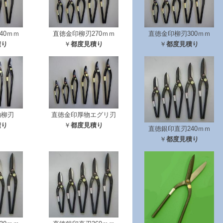
40ｍｍ
直徳金印柳刃270ｍｍ
直徳金印柳刃300ｍｍ
積り
￥
都度見積り
￥
都度見積り
物柳刃
直徳金印厚物エグリ刃
積り
￥
都度見積り
直徳銀印直刃240ｍｍ
￥
都度見積り