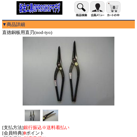
0
▼商品詳細
直徳銅板用直刃(nod-tyo)
[支払方法]
銀行振込※送料着払い
[会員特典]
0
ポイント