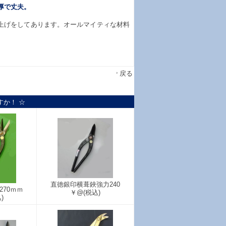
厚で丈夫。
上げをしてあります。オールマイティな材料
戻る
すか！ ☆
直徳銀印横葺鋏強力240
70ｍｍ
￥@
(税込)
)