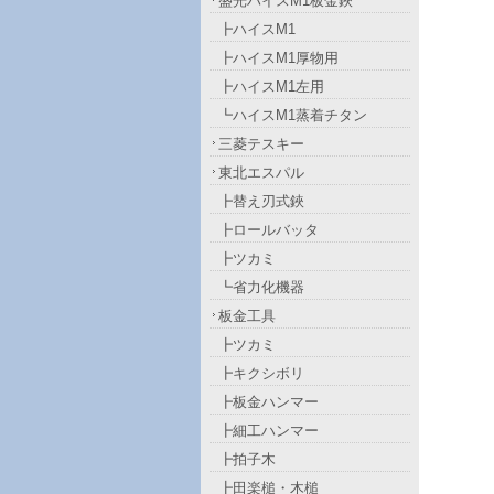
盛光ハイスM1板金鋏
┣ハイスM1
┣ハイスM1厚物用
┣ハイスM1左用
┗ハイスM1蒸着チタン
三菱テスキー
東北エスパル
┣替え刃式鋏
┣ロールバッタ
┣ツカミ
┗省力化機器
板金工具
┣ツカミ
┣キクシボリ
┣板金ハンマー
┣細工ハンマー
┣拍子木
┣田楽槌・木槌