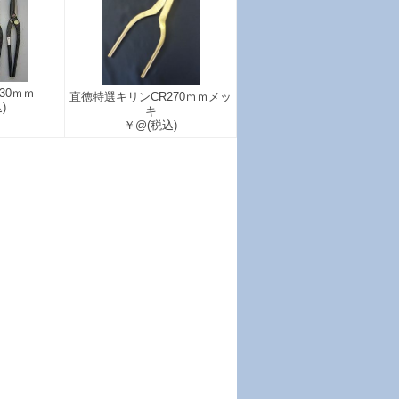
30ｍｍ
直徳特選キリンCR270ｍｍメッ
)
キ
￥@
(税込)