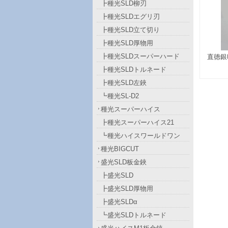
┣種光SLD柳刃
┣種光SLDエグリ刃
┣種光SLD立て切り
┣種光SLD厚物用
┣種光SLDスーパーハード
直徳銀
┣種光SLDトルネード
┣種光SLD左鋏
┗種光SL-D2
種光スーパーハイス
┣種光スーパーハイス21
┗種光ハイスワールドワン
種光BIGCUT
盛光SLD板金鋏
┣盛光SLD
┣盛光SLD厚物用
┣盛光SLDα
┗盛光SLDトルネード