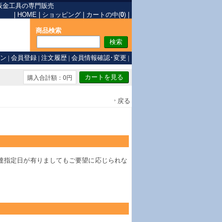
板金工具の専門販売
|
HOME
|
ショッピング
|
カートの中(
0
)
|
商品検索
ン
|
会員登録
|
注文履歴
|
会員情報確認･変更
|
購入合計額：0円
戻る
達指定日が有りましてもご要望に応じられな