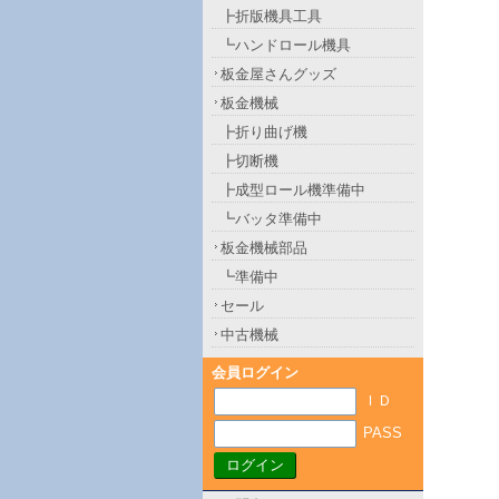
┣折版機具工具
┗ハンドロール機具
板金屋さんグッズ
板金機械
┣折り曲げ機
┣切断機
┣成型ロール機準備中
┗バッタ準備中
板金機械部品
┗準備中
セール
中古機械
会員ログイン
ＩＤ
PASS