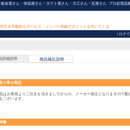
-s300] 板金屋さん・保温屋さん・ダクト屋さん・大工さん・瓦屋さん
プロ必需品
上で代引き手数料もサービス・メンバー登録でポイントも付いてくる
|
ログイ
品詳細説明
商品補足説明
取り寄せ商品
品はお客様よりご注文を頂きましてからの、メーカー発注となりますので配
もございます。
特徴