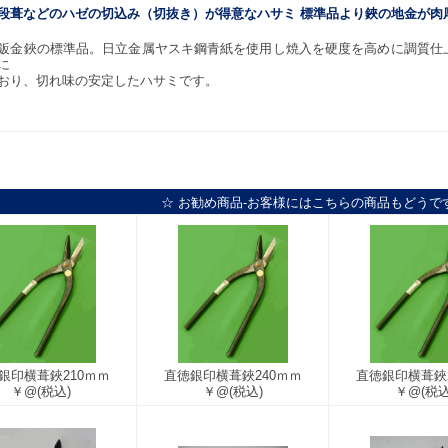
段葺などのハゼの切込み（切抜き）が得意なハサミ 標準品より鋏の地金が肉
鈑金鋏の標準品。日立金属ヤスキ鋼青紙を使用し焼入を硬度を高めに調質仕
に
おり、切れ味の安定したハサミです。
☆ お勧め商品-お客様にはこちらの商品もどうで
銀印横葺鋏210ｍｍ
直徳銀印横葺鋏240ｍｍ
直徳銀印横葺鋏2
￥@
(税込)
￥@
(税込)
￥@
(税込