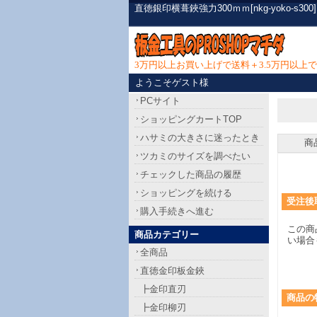
直徳銀印横葺鋏強力300ｍｍ[nkg-yoko
3万円以上お買い上げで送料＋3.5万円以
ようこそゲスト様
PCサイト
ショッピングカートTOP
ハサミの大きさに迷ったとき
商
ツカミのサイズを調べたい
チェックした商品の履歴
ショッピングを続ける
受注後
購入手続きへ進む
この商
商品カテゴリー
い場合
全商品
直徳金印板金鋏
┣金印直刃
商品
の
┣金印柳刃