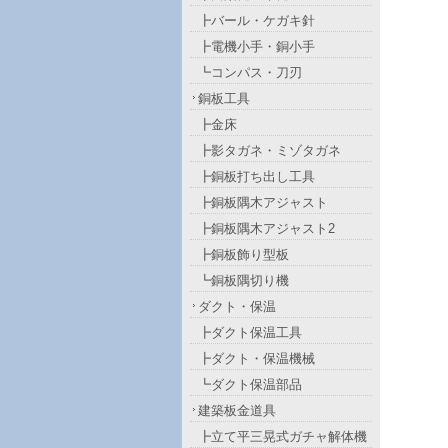
┣バール・ケガキ針
┣電機小手・銅小手
┗コンパス・刀刃
銅板工具
┣金床
┣影タガネ・ミゾタガネ
┣銅板打ち出し工具
┣銅板隅木アジャスト
┣銅板隅木アジャスト2
┣銅板飾り型板
┗銅板隅切り機
ダクト・保温
┣ダクト保温工具
┣ダクト・保温機械
┗ダクト保温部品
建築板金道具
┣立て平三晃式ガチャ解体機