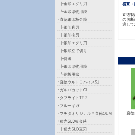
┣金印エグリ刃
横葺・
┗金印厚物用鋏
直徳製
直徳銀印板金鋏
の切断
適して
┣銀印直刃
┣銀印柳刃
┣銀印エグリ刃
┣銀印立て切り
┣特選
┣銀印厚物用鋏
┗銅板用鋏
直徳ウルトラハイス51
ガルバカットGL
タフライトTF-2
ブルーギガ
直徳
マチダオリジナル＊直徳OEM
種光SLD板金鋏
┣種光SLD直刃