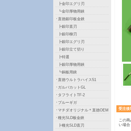
┣金印エグリ刃
┗金印厚物用鋏
直徳銀印板金鋏
┣銀印直刃
┣銀印柳刃
┣銀印エグリ刃
┣銀印立て切り
┣特選
┣銀印厚物用鋏
┗銅板用鋏
直徳ウルトラハイス51
ガルバカットGL
タフライトTF-2
ブルーギガ
受注後
マチダオリジナル＊直徳OEM
種光SLD板金鋏
この商
い場合
┣種光SLD直刃