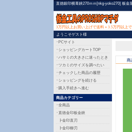
直徳銀印横葺鋏270ｍｍ[nkg-yoko27
3万円以上お買い上げで送料＋3.5万円以
ようこそゲスト様
PCサイト
ショッピングカートTOP
ハサミの大きさに迷ったとき
商
ツカミのサイズを調べたい
チェックした商品の履歴
ショッピングを続ける
購入手続きへ進む
商品カテゴリー
全商品
直徳金印板金鋏
┣金印直刃
┣金印柳刃