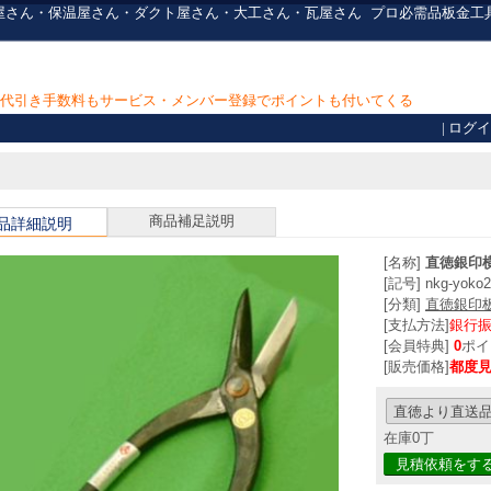
0] 板金屋さん・保温屋さん・ダクト屋さん・大工さん・瓦屋さん
プロ必需品
板金工
上で代引き手数料もサービス・メンバー登録でポイントも付いてくる
|
ログイ
商品補足説明
品詳細説明
[名称]
直徳銀印横
[記号] nkg-yoko2
[分類]
直徳銀印
[支払方法]
銀行
[会員特典]
0
ポイ
[販売価格]
都度
在庫0丁
見積依頼をす