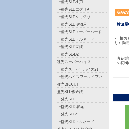
┣種光SLD柳刃
┣種光SLDエグリ刃
商品
の
┣種光SLD立て切り
┣種光SLD厚物用
横葺屋
┣種光SLDスーパーハード
柳刃
┣種光SLDトルネード
りや簡
┣種光SLD左鋏
┗種光SL-D2
直徳製
種光スーパーハイス
の切断
┣種光スーパーハイス21
┗種光ハイスワールドワン
種光BIGCUT
盛光SLD板金鋏
┣盛光SLD
┣盛光SLD厚物用
┣盛光SLDα
┗盛光SLDトルネード