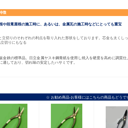
特徴
根や段葺屋根の施工時に、あるいは、金属瓦の施工時などにとっても重宝
と立切りのそれぞれの利点を取り入れた形状をしております。芯金も太くし
易立切りにもなる
鈑金鋏の標準品。日立金属ヤスキ鋼青紙を使用し焼入を硬度を高めに調質仕
に適しており、切れ味の安定したハサミです。
☆ お勧め商品-お客様にはこちらの商品もどうで