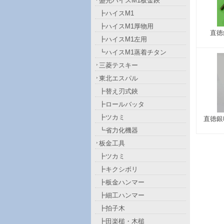
盛光ハイスM1板金鋏
┣ハイスM1
┣ハイスM1厚物用
直徳
┣ハイスM1左用
┗ハイスM1蒸着チタン
三菱テスキー
東北エスパル
┣替え刃式鋏
┣ロールバッタ
┣ツカミ
直徳銀
┗省力化機器
板金工具
┣ツカミ
┣キクシボリ
┣板金ハンマー
┣細工ハンマー
┣拍子木
┣田楽槌・木槌