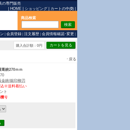
具の専門販売
|
HOME
|
ショッピング
|
カートの中(
0
)
|
商品検索
ン
|
会員登録
|
注文履歴
|
会員情報確認･変更
|
購入合計額：0円
戻る
葺鋏270ｍｍ
70
板金鋏/銀印柳刃
振込※送料着払い
ント
見積り
る