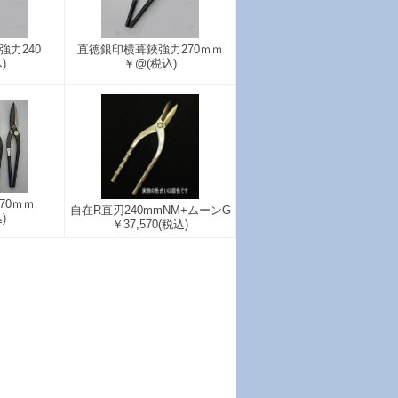
力240
直徳銀印横葺鋏強力270ｍｍ
)
￥@
(税込)
70ｍｍ
自在R直刃240mmNM+ムーンG
)
￥37,570
(税込)