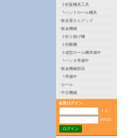
┣折版機具工具
┗ハンドロール機具
板金屋さんグッズ
板金機械
┣折り曲げ機
┣切断機
┣成型ロール機準備中
┗バッタ準備中
板金機械部品
┗準備中
セール
中古機械
会員ログイン
ＩＤ
PASS