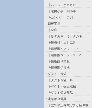
┣バール・ケガキ針
┣電機小手・銅小手
┗コンパス・刀刃
銅板工具
┣金床
┣影タガネ・ミゾタガネ
┣銅板打ち出し工具
┣銅板隅木アジャスト
┣銅板隅木アジャスト2
┣銅板飾り型板
┗銅板隅切り機
ダクト・保温
┣ダクト保温工具
┣ダクト・保温機械
┗ダクト保温部品
建築板金道具
┣立て平三晃式ガチャ解体機