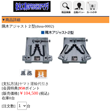
0
▼商品詳細
隅木アジャスト２型(dusa-0002)
[支払方法]
ヤマト運輸代引き
[会員特典]
950
ポイント
￥
104,500
[販売価格]
(税込)
在庫0台
[注文数]
台