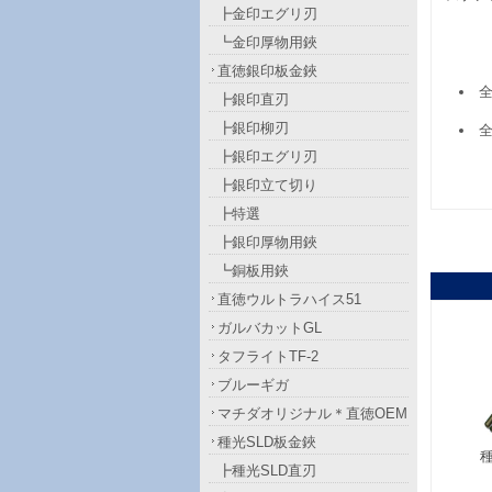
┣金印エグリ刃
┗金印厚物用鋏
直徳銀印板金鋏
全
┣銀印直刃
┣銀印柳刃
全
┣銀印エグリ刃
┣銀印立て切り
┣特選
┣銀印厚物用鋏
┗銅板用鋏
直徳ウルトラハイス51
ガルバカットGL
タフライトTF-2
ブルーギガ
マチダオリジナル＊直徳OEM
種光SLD板金鋏
┣種光SLD直刃