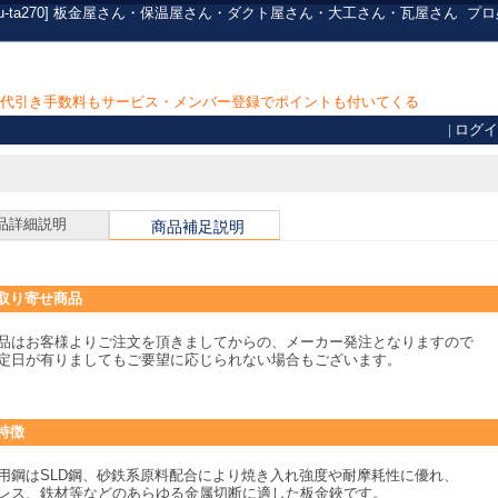
sau-ta270] 板金屋さん・保温屋さん・ダクト屋さん・大工さん・瓦屋さん
プロ
上で代引き手数料もサービス・メンバー登録でポイントも付いてくる
|
ログイ
品詳細説明
商品補足説明
取り寄せ商品
品はお客様よりご注文を頂きましてからの、メーカー発注となりますので
定日が有りましてもご要望に応じられない場合もございます。
特徴
用鋼はSLD鋼、砂鉄系原料配合により焼き入れ強度や耐摩耗性に優れ、
レス、鉄材等などのあらゆる金属切断に適した板金鋏です。