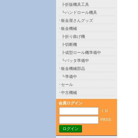
┣折版機具工具
┗ハンドロール機具
板金屋さんグッズ
板金機械
┣折り曲げ機
┣切断機
┣成型ロール機準備中
┗バッタ準備中
板金機械部品
┗準備中
セール
中古機械
会員ログイン
ＩＤ
PASS