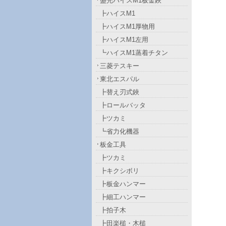
盛光ハイスM1板金鋏
┣ハイスM1
┣ハイスM1厚物用
┣ハイスM1左用
┗ハイスM1蒸着チタン
三菱テスキー
東北エスパル
┣替え刃式鋏
┣ロールバッタ
┣ツカミ
┗省力化機器
板金工具
┣ツカミ
┣キクシボリ
┣板金ハンマー
┣細工ハンマー
┣拍子木
┣田楽槌・木槌