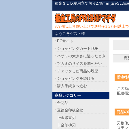
種光ＳＬＤ左用立て切り270ｍｍ[tan-SLD
3万円以上お買い上げで送料＋3.5万円以
ようこそゲスト様
PCサイト
ショッピングカートTOP
ハサミの大きさに迷ったとき
商
ツカミのサイズを調べたい
チェックした商品の履歴
受注後
ショッピングを続ける
購入手続きへ進む
この商
配達指
商品カテゴリー
全商品
直徳金印板金鋏
商品
の
┣金印直刃
刃物使
┣金印柳刃
ステン