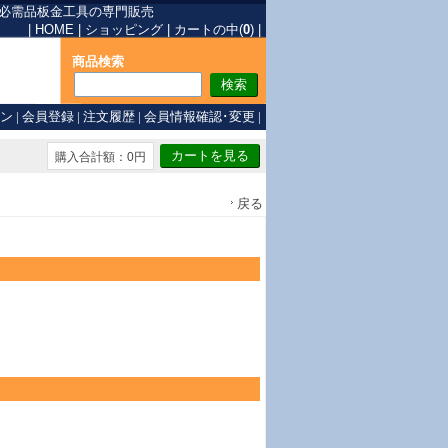
必需品
板金工具の専門販売
|
HOME
|
ショッピング
|
カートの中(
0
)
|
商品検索
ン
|
会員登録
|
注文履歴
|
会員情報確認･変更
|
購入合計額：0円
戻る