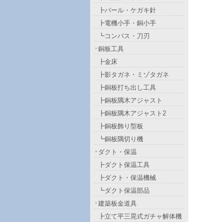
┣バール・ケガキ針
┣電機小手・銅小手
┗コンパス・刀刃
銅板工具
┣金床
┣影タガネ・ミゾタガネ
┣銅板打ち出し工具
┣銅板隅木アジャスト
┣銅板隅木アジャスト2
┣銅板飾り型板
┗銅板隅切り機
ダクト・保温
┣ダクト保温工具
┣ダクト・保温機械
┗ダクト保温部品
建築板金道具
┣立て平三晃式ガチャ解体機