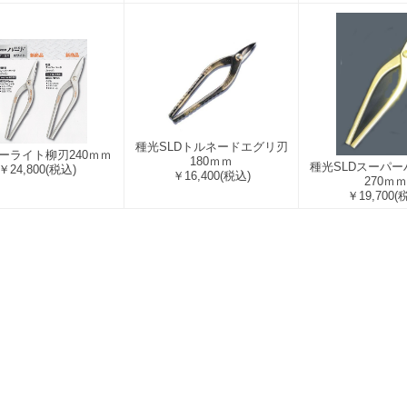
種光SLDトルネードエグリ刃
ーライト柳刃240ｍｍ
180ｍｍ
種光SLDスーパ
￥24,800
(税込)
￥16,400
(税込)
270ｍｍ
￥19,700
(