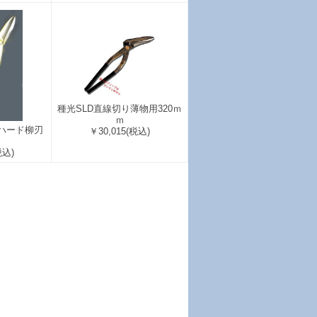
種光SLD直線切り薄物用320ｍ
ｍ
ーハード柳刃
￥30,015
(税込)
税込)