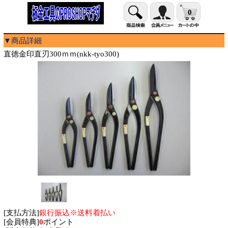
0
▼商品詳細
直徳金印直刃300ｍｍ(nkk-tyo300)
[支払方法]
銀行振込※送料着払い
[会員特典]
0
ポイント