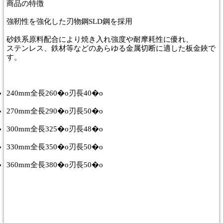
商品
の特徴
強靭性を強化した刃物鋼SLD鋼を採用
砂鉄系原料配合により焼き入れ強度や耐摩耗性に優れ、
ステンレス、鉄材等などのあらゆる金属切断に適した板金鋏で
す。
240mm全長260�o刃長40�o
270mm全長290�o刃長50�o
300mm全長325�o刃長48�o
330mm全長350�o刃長50�o
360mm全長380�o刃長50�o