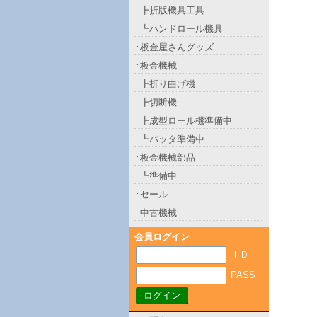
┣折版機具工具
┗ハンドロール機具
板金屋さんグッズ
板金機械
┣折り曲げ機
┣切断機
┣成型ロール機準備中
┗バッタ準備中
板金機械部品
┗準備中
セール
中古機械
会員ログイン
ＩＤ
PASS