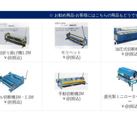
☆ お勧め商品-お客様にはこちらの商品もどうで
油圧式切断
モリペット
動折り曲げ機1.2M
￥@
(税込
￥@
(税込)
￥@
(税込)
手動切断機2M
盛光製ミニロータ
ル切断機1M・1.1M
￥@
(税込)
ー
￥@
(税込)
￥@
(税込