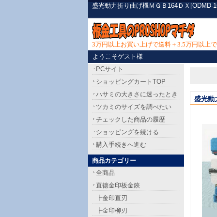
盛光動力折り曲げ機ＭＧＢ164ＤＸ[ODMD
3万円以上お買い上げで送料＋3.5万円以
ようこそゲスト様
PCサイト
ショッピングカートTOP
ハサミの大きさに迷ったとき
盛光動
ツカミのサイズを調べたい
チェックした商品の履歴
ショッピングを続ける
購入手続きへ進む
商品カテゴリー
全商品
直徳金印板金鋏
┣金印直刃
┣金印柳刃