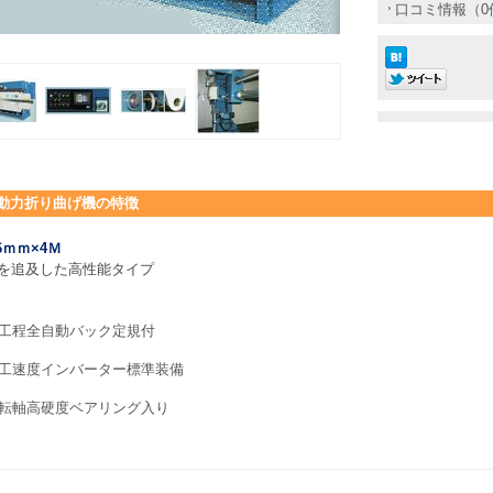
口コミ情報（0
動力折り曲げ機
の特徴
.6ｍｍ×4Ｍ
を追及した高性能タイプ
工程全自動バック定規付
工速度インバーター標準装備
転軸高硬度ベアリング入り