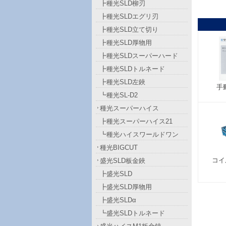
┣種光SLD柳刃
┣種光SLDエグリ刃
┣種光SLD立て切り
┣種光SLD厚物用
┣種光SLDスーパーハード
┣種光SLDトルネード
┣種光SLD左鋏
手
┗種光SL-D2
種光スーパーハイス
┣種光スーパーハイス21
┗種光ハイスワールドワン
種光BIGCUT
コイ
盛光SLD板金鋏
┣盛光SLD
┣盛光SLD厚物用
┣盛光SLDα
┗盛光SLDトルネード