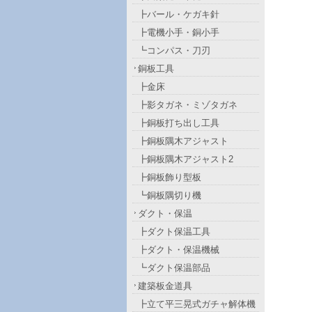
┣バール・ケガキ針
┣電機小手・銅小手
┗コンパス・刀刃
銅板工具
┣金床
┣影タガネ・ミゾタガネ
┣銅板打ち出し工具
┣銅板隅木アジャスト
┣銅板隅木アジャスト2
┣銅板飾り型板
┗銅板隅切り機
ダクト・保温
┣ダクト保温工具
┣ダクト・保温機械
┗ダクト保温部品
建築板金道具
┣立て平三晃式ガチャ解体機