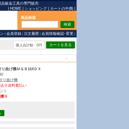
需品
板金工具の専門販売
|
HOME
|
ショッピング
|
カートの中(
0
)
|
商品検索
ン
|
会員登録
|
注文履歴
|
会員情報確認･変更
|
購入合計額：0円
戻る
り曲げ機ＭＧＢ164ＤＸ
40
/折り曲げ機
振込※送料着払い
ント
見積り
る