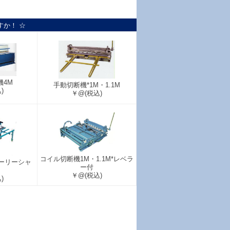
すか！ ☆
機4M
手動切断機*1M・1.1M
)
￥@
(税込)
コイル切断機1M・1.1M*レベラ
ーリーシャ
ー付
￥@
(税込)
)