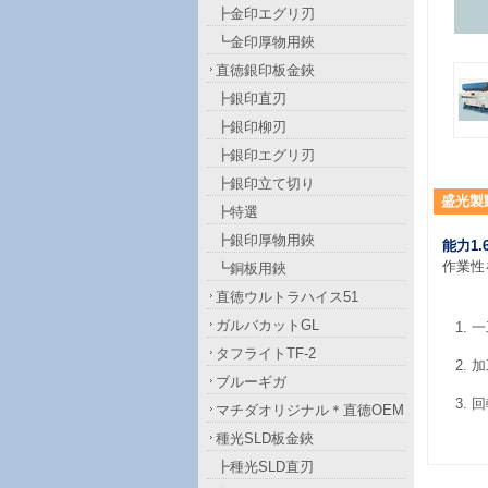
┣金印エグリ刃
┗金印厚物用鋏
直徳銀印板金鋏
┣銀印直刃
┣銀印柳刃
┣銀印エグリ刃
┣銀印立て切り
盛光製
┣特選
┣銀印厚物用鋏
能力
1
作業性
┗銅板用鋏
直徳ウルトラハイス51
ガルバカットGL
一
タフライトTF-2
加
ブルーギガ
回
マチダオリジナル＊直徳OEM
種光SLD板金鋏
┣種光SLD直刃