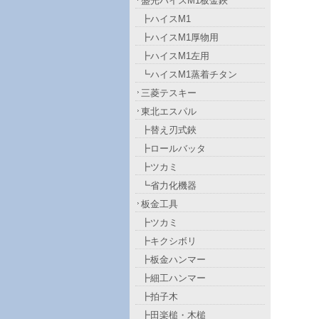
盛光ハイスM1板金鋏
┣ハイスM1
┣ハイスM1厚物用
┣ハイスM1左用
┗ハイスM1蒸着チタン
三菱テスキー
東北エスパル
┣替え刃式鋏
┣ロールバッタ
┣ツカミ
┗省力化機器
板金工具
┣ツカミ
┣キクシボリ
┣板金ハンマー
┣細工ハンマー
┣拍子木
┣田楽槌・木槌