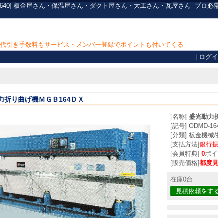
-1640] 板金屋さん・保温屋さん・ダクト屋さん・大工さん・瓦屋さん
プロ必
上で代引き手数料もサービス・メンバー登録でポイントも付いてくる
|
ログイ
力折り曲げ機ＭＧＢ164ＤＸ
[名称]
盛光動力折
[記号] ODMD-16
[分類]
板金機械
[支払方法]
銀行
[会員特典]
0
ポイ
[販売価格]
都度
在庫0台
見積依頼をす