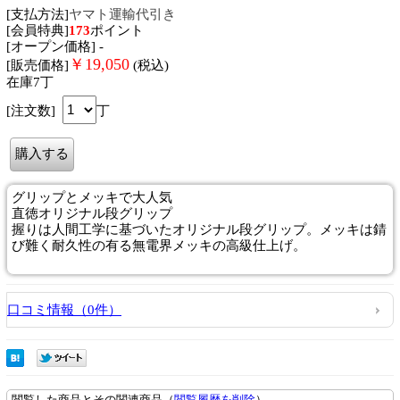
[支払方法]
ヤマト運輸代引き
[会員特典]
173
ポイント
[オープン価格] -
￥
19,050
[販売価格]
(税込)
在庫7丁
[注文数]
丁
グリップとメッキで大人気
直徳オリジナル段グリップ
握りは人間工学に基づいたオリジナル段グリップ。メッキは錆
び難く耐久性の有る無電界メッキの高級仕上げ。
口コミ情報（0件）