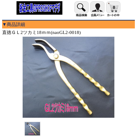
0
▼商品詳細
直徳ＧＬ2ツカミ18ｍｍ(naoGL2-0018)