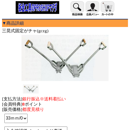
0
▼商品詳細
三晃式固定がチャ(gczg)
[支払方法]
銀行振込※送料着払い
[会員特典]
0
ポイント
[販売価格]
都度見積り