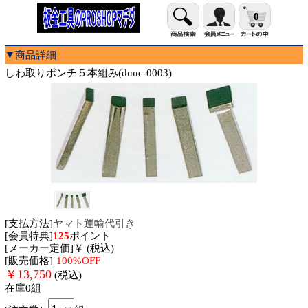
0
▼商品詳細
しわ取りポンチ５本組み(duuc-0003)
[支払方法]
ヤマト運輸代引き
[会員特典]
125
ポイント
[メーカー定価]￥ (税込)
[販売価格]
100%OFF
￥
13,750
(税込)
在庫0組