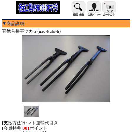
0
▼商品詳細
直徳首長平ツカミ(nao-kubi-h)
[支払方法]
ヤマト運輸代引き
[会員特典]
381
ポイント