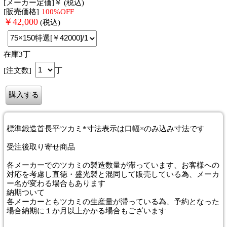
[メーカー定価]￥ (税込)
[販売価格]
100%OFF
￥
42,000
(税込)
在庫3丁
[注文数]
丁
標準鍛造首長平ツカミ*寸法表示は口幅×のみ込み寸法です
受注後取り寄せ商品
各メーカーでのツカミの製造数量が滞っています、お客様への
対応を考慮し直徳・盛光製と混同して販売している為、メーカ
ー名が変わる場合もあります
納期
ついて
各メーカーともツカミの生産量が滞っている為、予約となった
場合納期に１か月以上かかる場合もございます