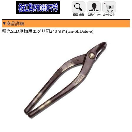
0
▼商品詳細
種光SLD厚物用エグリ刃240ｍｍ(tan-SLDatu-e)