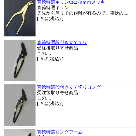
直徳特選キリンCR270ｍｍメッキ
直徳特選キリン
刃先から肩までの距離が有るので、箱状の....
[ ￥@(税込) ]
直徳特選段付き立て切り
受注後取り寄せ商品
この....
[ ￥@(税込) ]
直徳特選段付き立て切りロング
受注後取り寄せ商品
この....
[ ￥@(税込) ]
直徳特選ロングアーム