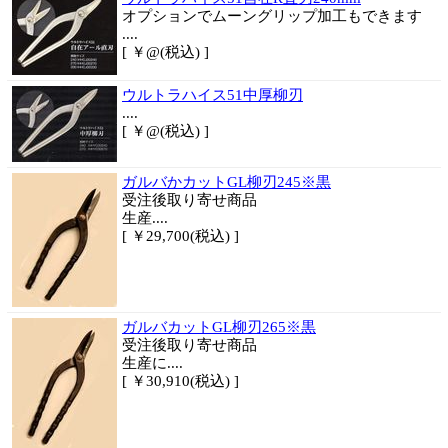
オプションでムーングリップ加工もできます
....
[ ￥@(税込) ]
ウルトラハイス51中厚柳刃
....
[ ￥@(税込) ]
ガルバかカットGL柳刃245※黒
受注後取り寄せ商品
生産....
[ ￥29,700(税込) ]
ガルバカットGL柳刃265※黒
受注後取り寄せ商品
生産に....
[ ￥30,910(税込) ]