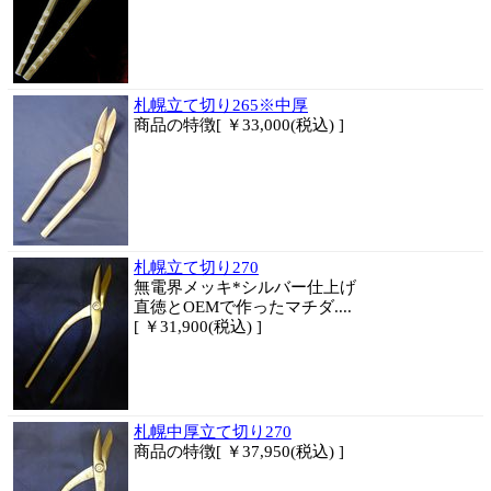
札幌立て切り265※中厚
商品
の特徴[ ￥33,000(税込) ]
札幌立て切り270
無電界メッキ*シルバー仕上げ
直徳とOEMで作ったマチダ....
[ ￥31,900(税込) ]
札幌中厚立て切り270
商品
の特徴[ ￥37,950(税込) ]