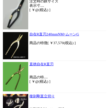
注文時の鋏サイズ
表示寸....
[ ￥@(税込) ]
自在R直刃240mmNM+ムーンG
商品
の特徴
[ ￥37,570(税込) ]
直徳自在R直刃
商品
の特....
[ ￥@(税込) ]
復刻剛直立切り