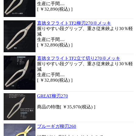
生産に手間....
[ ￥32,890(税込) ]
直徳タフライトTF2柳刃270※メッキ
握りやすい段グリップ、重さ従来鋏より30％軽
減
生産に手間....
[ ￥32,890(税込) ]
直徳タフライトTF2立て切り270※メッキ
握りやすい段グリップ、重さ従来鋏より30％軽
減
生産に手間....
[ ￥32,890(税込) ]
GREAT柳刃270
商品
の特徴
[ ￥35,970(税込) ]
ブルーギガ柳刃260