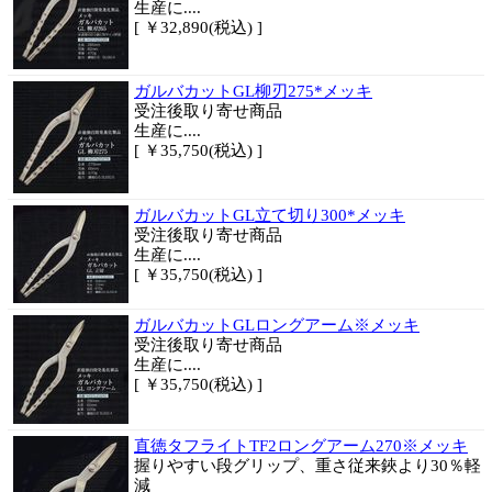
生産に....
[ ￥32,890(税込) ]
ガルバカットGL柳刃275*メッキ
受注後取り寄せ商品
生産に....
[ ￥35,750(税込) ]
ガルバカットGL立て切り300*メッキ
受注後取り寄せ商品
生産に....
[ ￥35,750(税込) ]
ガルバカットGLロングアーム※メッキ
受注後取り寄せ商品
生産に....
[ ￥35,750(税込) ]
直徳タフライトTF2ロングアーム270※メッキ
握りやすい段グリップ、重さ従来鋏より30％軽
減