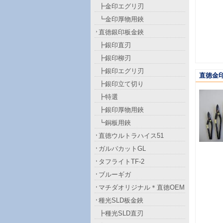
┣金印エグリ刃
┗金印厚物用鋏
直徳銀印板金鋏
┣銀印直刃
┣銀印柳刃
┣銀印エグリ刃
直徳金
┣銀印立て切り
┣特選
┣銀印厚物用鋏
┗銅板用鋏
直徳ウルトラハイス51
ガルバカットGL
タフライトTF-2
ブルーギガ
マチダオリジナル＊直徳OEM
種光SLD板金鋏
┣種光SLD直刃