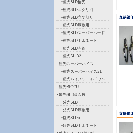
┣種光SLD柳刃
┣種光SLDエグリ刃
┣種光SLD立て切り
直徳銀印
┣種光SLD厚物用
┣種光SLDスーパーハード
┣種光SLDトルネード
┣種光SLD左鋏
┗種光SL-D2
種光スーパーハイス
┣種光スーパーハイス21
┗種光ハイスワールドワン
種光BIGCUT
盛光SLD板金鋏
┣盛光SLD
┣盛光SLD厚物用
直徳銀印
┣盛光SLDα
┗盛光SLDトルネード