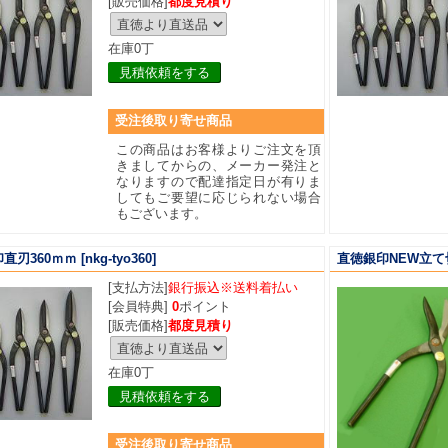
[販売価格]
都度見積り
在庫0丁
見積依頼をする
受注後取り寄せ商品
この商品はお客様よりご注文を頂
きましてからの、メーカー発注と
なりますので配達指定日が有りま
してもご要望に応じられない場合
もございます。
直刃360ｍｍ
[nkg-tyo360]
直徳銀印NEW立て
[支払方法]
銀行振込※送料着払い
[会員特典]
0
ポイント
[販売価格]
都度見積り
在庫0丁
見積依頼をする
受注後取り寄せ商品