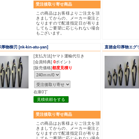
受注後取り寄せ商品
この商品はお客様よりご注文を頂
きましてからの、メーカー発注と
なりますので配達指定日が有りま
してもご要望に応じられない場合
もございます。
印厚物柳刃
[nk-kin-atu-yan]
直徳金印厚物エグ
[支払方法]
ヤマト運輸代引き
[会員特典]
0
ポイント
[販売価格]
都度見積り
在庫0丁
見積依頼をする
受注後取り寄せ商品
この商品はお客様よりご注文を頂
きましてからの、メーカー発注と
なりますので配達指定日が有りま
してもご要望に応じられない場合