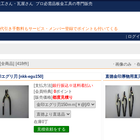
大工さん・瓦屋さん
プロ必需品
板金工具の専門販売
上で代引き手数料もサービス・メンバー登録でポイントも付いてくる
|
ログイ
全商品] [418件]
画像のみ
印エグリ刃
[nkk-egu150]
直徳金印厚物用直
[支払方法]
銀行振込※送料着払い
[会員特典]
0
ポイント
[販売価格]
都度見積り
在庫0丁
見積依頼をする