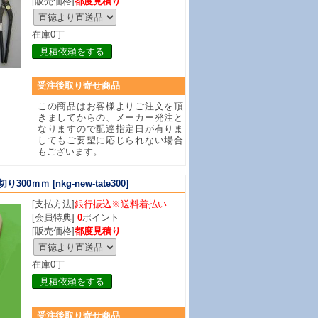
[販売価格]
都度見積り
在庫0丁
見積依頼をする
受注後取り寄せ商品
この商品はお客様よりご注文を頂
きましてからの、メーカー発注と
なりますので配達指定日が有りま
してもご要望に応じられない場合
もございます。
切り300ｍｍ
[nkg-new-tate300]
[支払方法]
銀行振込※送料着払い
[会員特典]
0
ポイント
[販売価格]
都度見積り
在庫0丁
見積依頼をする
受注後取り寄せ商品