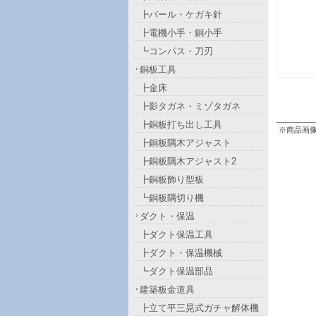
┣バール・ケガキ針
┣電機小手・銅小手
┗コンパス・刀刃
銅板工具
┣金床
┣影タガネ・ミゾタガネ
┣銅板打ち出し工具
※商品画
┣銅板隅木アジャスト
┣銅板隅木アジャスト2
┣銅板飾り型板
┗銅板隅切り機
ダクト・保温
┣ダクト保温工具
┣ダクト・保温機械
┗ダクト保温部品
建築板金道具
┣立て平三晃式ガチャ解体機