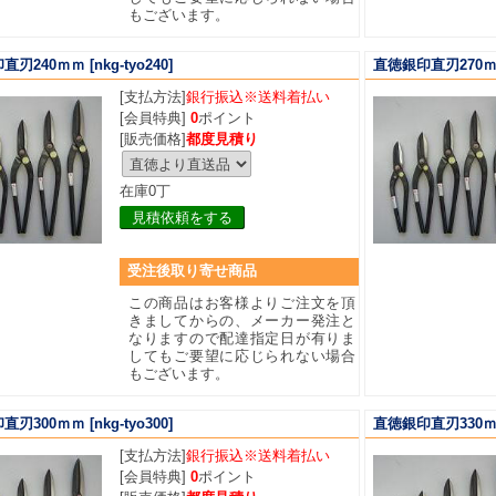
もございます。
直刃240ｍｍ
[nkg-tyo240]
直徳銀印直刃270
[支払方法]
銀行振込※送料着払い
[会員特典]
0
ポイント
[販売価格]
都度見積り
在庫0丁
見積依頼をする
受注後取り寄せ商品
この商品はお客様よりご注文を頂
きましてからの、メーカー発注と
なりますので配達指定日が有りま
してもご要望に応じられない場合
もございます。
直刃300ｍｍ
[nkg-tyo300]
直徳銀印直刃330
[支払方法]
銀行振込※送料着払い
[会員特典]
0
ポイント