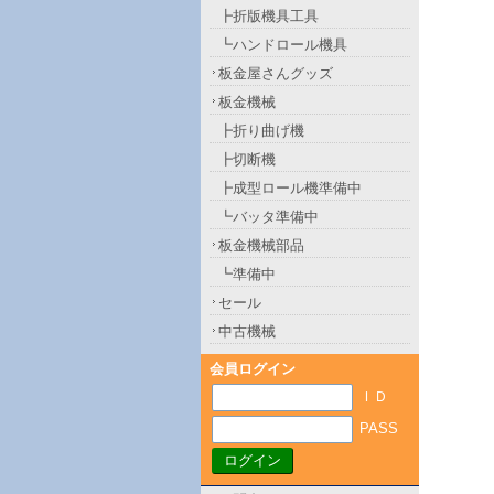
┣折版機具工具
┗ハンドロール機具
板金屋さんグッズ
板金機械
┣折り曲げ機
┣切断機
┣成型ロール機準備中
┗バッタ準備中
板金機械部品
┗準備中
セール
中古機械
会員ログイン
ＩＤ
PASS