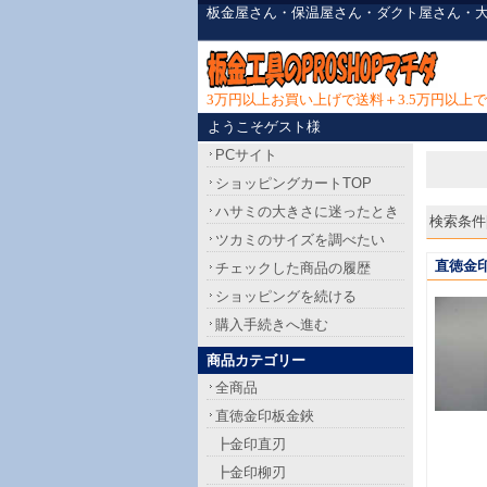
板金屋さん・保温屋さん・ダクト屋さん・
3万円以上お買い上げで送料＋3.5万円以
ようこそゲスト様
PCサイト
ショッピングカートTOP
ハサミの大きさに迷ったとき
検索条件[
ツカミのサイズを調べたい
直徳金
チェックした商品の履歴
ショッピングを続ける
購入手続きへ進む
商品カテゴリー
全商品
直徳金印板金鋏
┣金印直刃
┣金印柳刃