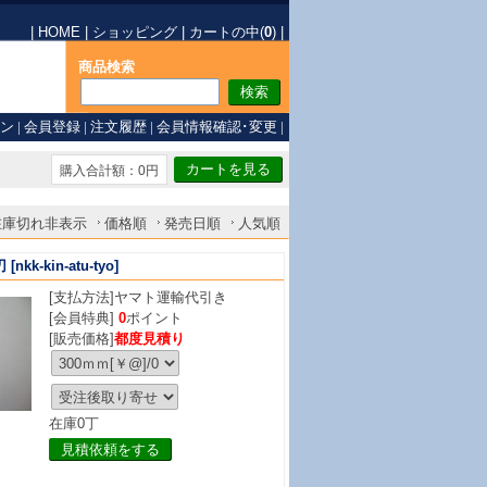
|
HOME
|
ショッピング
|
カートの中(
0
)
|
商品検索
ン
|
会員登録
|
注文履歴
|
会員情報確認･変更
|
購入合計額：0円
在庫切れ非表示
価格順
発売日順
人気順
刃
[nkk-kin-atu-tyo]
[支払方法]
ヤマト運輸代引き
[会員特典]
0
ポイント
[販売価格]
都度見積り
在庫0丁
見積依頼をする