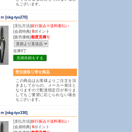
もございます。
ｍｍ
[nkg-tyo270]
[支払方法]
銀行振込※送料着払い
[会員特典]
0
ポイント
[販売価格]
都度見積り
在庫0丁
見積依頼をする
受注後取り寄せ商品
この商品はお客様よりご注文を頂
きましてからの、メーカー発注と
なりますので配達指定日が有りま
してもご要望に応じられない場合
もございます。
ｍｍ
[nkg-tyo330]
[支払方法]
銀行振込※送料着払い
[会員特典]
0
ポイント