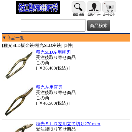
0
▼商品一覧
[種光SLD板金鋏/種光SLD左鋏] [3件]
種光SLD左用柳刃
受注後取り寄せ商品
この商....
[ ￥36,400(税込) ]
種光左用直刃
受注後取り寄せ商品
この商....
[ ￥46,500(税込) ]
種光ＳＬＤ左用立て切り270ｍｍ
受注後取り寄せ商品