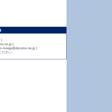
様
)
e.jp )
u@docomo.ne.jp )
ください。