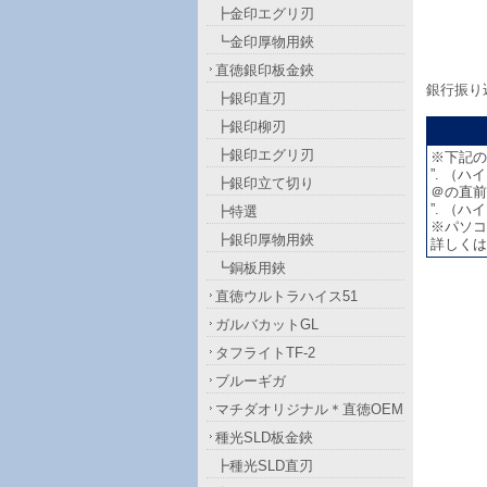
┣金印エグリ刃
┗金印厚物用鋏
直徳銀印板金鋏
銀行振り
┣銀印直刃
┣銀印柳刃
┣銀印エグリ刃
※下記の
”. （ハ
┣銀印立て切り
＠の直前が
”. （ハ
┣特選
※パソコ
┣銀印厚物用鋏
詳しくは
┗銅板用鋏
直徳ウルトラハイス51
ガルバカットGL
タフライトTF-2
ブルーギガ
マチダオリジナル＊直徳OEM
種光SLD板金鋏
┣種光SLD直刃