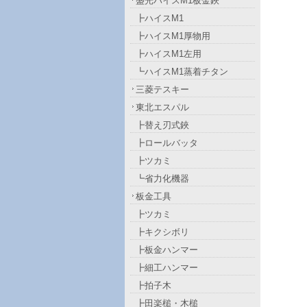
盛光ハイスM1板金鋏
┣ハイスM1
┣ハイスM1厚物用
┣ハイスM1左用
┗ハイスM1蒸着チタン
三菱テスキー
東北エスパル
┣替え刃式鋏
┣ロールバッタ
┣ツカミ
┗省力化機器
板金工具
┣ツカミ
┣キクシボリ
┣板金ハンマー
┣細工ハンマー
┣拍子木
┣田楽槌・木槌