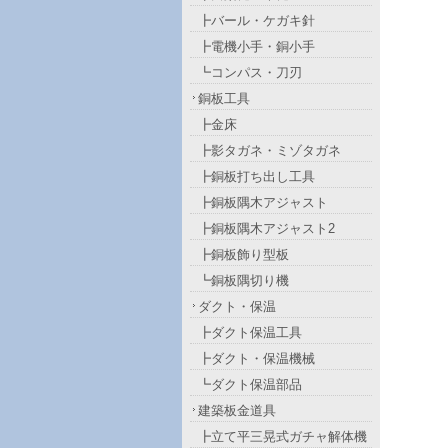
┣バール・ケガキ針
┣電機小手・銅小手
┗コンパス・刀刃
銅板工具
┣金床
┣影タガネ・ミゾタガネ
┣銅板打ち出し工具
┣銅板隅木アジャスト
┣銅板隅木アジャスト2
┣銅板飾り型板
┗銅板隅切り機
ダクト・保温
┣ダクト保温工具
┣ダクト・保温機械
┗ダクト保温部品
建築板金道具
┣立て平三晃式ガチャ解体機