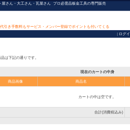
ト屋さん・大工さん・瓦屋さん
プロ必需品
板金工具の専門販売
上で代引き手数料もサービス・メンバー登録でポイントも付いてくる
|
ログイ
商品は下記の通りです。
現在のカートの中身
商品画像
商品名
カートの中は空です。
合計(消費税込み)