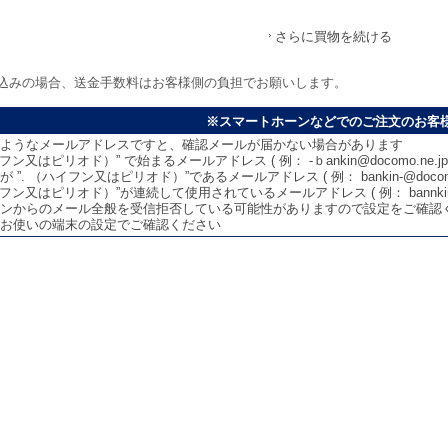
さらに買物を続ける
込みの場合、送金手数料はお客様側の負担でお願いします。
※スマートホーンなどでのご注文のお客
ようなメールアドレスですと、確認メールが届かない場合があります
イフン又はピリオド）” で始まるメールアドレス ( 例： -ｂankin@docomo.ne.jp 
 ”. （ハイフン又はピリオド）”であるメールアドレス ( 例： bankin-@docomo.n
イフン又はピリオド）”が連続して使用されているメールアドレス ( 例： bannkin--koug
ンからのメール全般を受信拒否している可能性がありますので設定をご確認
お使いの端末の設定でご確認ください