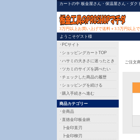
カートの中 板金屋さん・保温屋さん・ダク
3万円以上お買い上げで送料＋3.5万円以
ようこそゲスト様
PCサイト
ショッピングカートTOP
ハサミの大きさに迷ったとき
ご注文
ツカミのサイズを調べたい
チェックした商品の履歴
ショッピングを続ける
購入手続きへ進む
商品カテゴリー
全商品
直徳金印板金鋏
┣金印直刃
┣金印柳刃