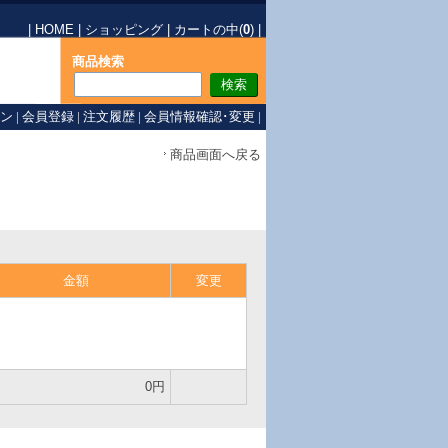
|
HOME
|
ショッピング
|
カートの中(
0
)
|
商品検索
ン
|
会員登録
|
注文履歴
|
会員情報確認･変更
|
商品画面へ戻る
金額
変更
0円