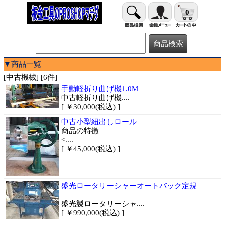
0
▼商品一覧
[中古機械] [6件]
手動軽折り曲げ機1.0M
中古軽折り曲げ機
....
[ ￥30,000(税込) ]
中古小型紐出しロール
商品
の特徴
<....
[ ￥45,000(税込) ]
盛光ロータリーシャーオートバック定規
盛光製ロータリーシャ....
[ ￥990,000(税込) ]