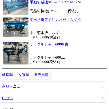
手動切断機SGS-2：1.2ｍｍ×2Ｍ
商品
の特徴
[ ￥660,000(税込) ]
菊水折※アメリカハゼ＋ムダ折
中古菊水折＋ムダ....
[ ￥465,000(税込) ]
サークルシャー600中古
サークルシャー600....
[ ￥460,000(税込) ]
価格順
人気順
発売日順
商品メニュー
HOME