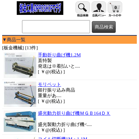
0
▼商品一覧
[板金機械] [13件]
手動折り曲げ機1.2M
直特製
発送は※着払いと....
[ ￥@(税込) ]
モリペット
銀行振り込み商品
重量があ....
[ ￥@(税込) ]
盛光動力折り曲げ機ＭＧＢ164ＤＸ
盛光製動力折り曲げ機<....
[ ￥@(税込) ]